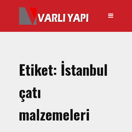
ANASAYFA
HAKKIMIZDA
ÜRÜNLER
Hırdavat Malzemeleri
Hilti Gazlı Çivi Çakma
Etiket:
İstanbul
Tabancası
Silikon Tabancası Satışı
çatı
El Arabası Satışı – Toptan,
Perakende Satış
malzemeleri
İnşaat Küreği
Balyoz Malzemesi Satışı