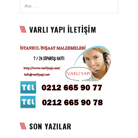
Karbon Köpük Malzemesi
Satışı
VARLI YAPI İLETİŞİM
Tavan Boyası
Betopan Malzemesi Satışı
Asma Tavan Malzemesi
Satışı
Asma Tavan Karolam
Malzeme Satışı
Alçıpan malzemesi satışı
Sandviç Panel Malzemesi
Satışı
SON YAZILAR
Asma Tavan Malzemesi