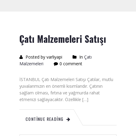
Saten Rulo
Örtü Naylon
Kesme Taşı
Çatı Malzemeleri Satışı
Alçıpan Vidası Satışı
Kazma Satışı – Toptan,
Posted by varliyapi
In
Çatı
Perakende Satış Firması
Malzemeleri
0 comment
Bıçak Mastar Satışı
İSTANBUL Çatı Malzemeleri Satışı Çatılar, mutlu
yuvalarımızın en önemli kısımlarıdır. Çatının
Betokontak Astar
sağlam olması, fırtına ve yağmurda rahat
etmenizi sağlayacaktır. Özellikle […]
Alçı Yapıştırma Malzemesi
Satışı
CONTINUE READING
Kaba İnşaat Malzemeleri
İzolasyon Malzemesi Satışı