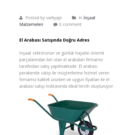
Saten Rulo
Örtü Naylon
Posted by varliyapi
In
İnşaat
Malzemeleri
0 comment
Kesme Taşı
El Arabası Satışında Doğru Adres
Alçıpan Vidası Satışı
İnşaat sektörünün ve günlük hayatın önemli
Kazma Satışı – Toptan,
parçalarından biri olan el arabaları firmamız
Perakende Satış Firması
tarafından satış yapılmaktadır. El arabası
perakende satışı ile müşterilerine hizmet veren
Bıçak Mastar Satışı
firmamız kaliteli ürünleri ve uygun fiyatları ile el
arabası satışı noktasında ideal tercih oluşturuyor.
Betokontak Astar
Alçı Yapıştırma Malzemesi
Satışı
Kaba İnşaat Malzemeleri
İzolasyon Malzemesi Satışı