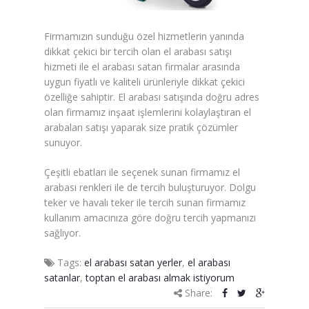
Karbon Köpük Malzemesi
Firmamızın sunduğu özel hizmetlerin yanında
Satışı
dikkat çekici bir tercih olan el arabası satışı
hizmeti ile el arabası satan firmalar arasında
Tavan Boyası
uygun fiyatlı ve kaliteli ürünleriyle dikkat çekici
özelliğe sahiptir. El arabası satışında doğru adres
Betopan Malzemesi Satışı
olan firmamız inşaat işlemlerini kolaylaştıran el
arabaları satışı yaparak size pratik çözümler
Asma Tavan Malzemesi
sunuyor.
Satışı
Çeşitli ebatları ile seçenek sunan firmamız el
Asma Tavan Karolam
arabası renkleri ile de tercih buluşturuyor. Dolgu
Malzeme Satışı
teker ve havalı teker ile tercih sunan firmamız
kullanım amacınıza göre doğru tercih yapmanızı
Alçıpan malzemesi satışı
sağlıyor.
Sandviç Panel Malzemesi
Tags:
el arabası satan yerler
,
el arabası
Satışı
satanlar
,
toptan el arabası almak istiyorum
Share:
Asma Tavan Malzemesi