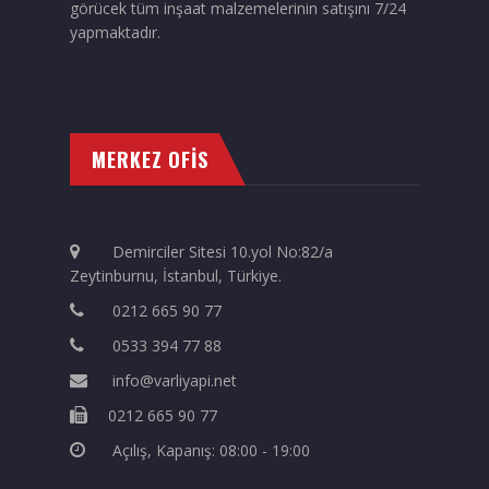
görücek tüm inşaat malzemelerinin satışını 7/24
yapmaktadır.
MERKEZ OFİS
Demirciler Sitesi 10.yol No:82/a
Zeytinburnu, İstanbul, Türkiye.
0212 665 90 77
0533 394 77 88
info@varliyapi.net
0212 665 90 77
Açılış, Kapanış: 08:00 - 19:00