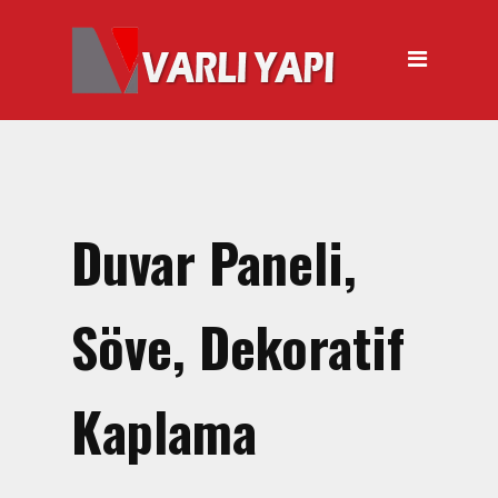
ANASAYFA
HAKKIMIZDA
ÜRÜNLER
Hırdavat Malzemeleri
Hilti Gazlı Çivi Çakma
Duvar Paneli,
Tabancası
Silikon Tabancası Satışı
Söve, Dekoratif
El Arabası Satışı – Toptan,
Perakende Satış
Kaplama
İnşaat Küreği
Balyoz Malzemesi Satışı