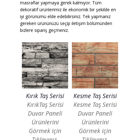
masraflar yapmaya gerek kalmıyor. Tüm
dekoratif ürünlerimiz ile ekonomik bir şekilde en
Karbon Köpük Malzemesi
iyi görünümü elde edebilirsiniz. Tek yapmanız
Satışı
gereken ürününüzü seçip iletişim bölümünden
bizlere sipariş geçmeniz.
Tavan Boyası
Betopan Malzemesi Satışı
Asma Tavan Malzemesi
Satışı
Asma Tavan Karolam
Malzeme Satışı
Kırık Taş Serisi
Kesme Taş Serisi
Alçıpan malzemesi satışı
KırıkTaş Serisi
Kesme Taş Serisi
Duvar Paneli
Duvar Paneli
Sandviç Panel Malzemesi
Satışı
Ürünlerini
Ürünlerini
Görmek için
Görmek için
Asma Tavan Malzemesi
Tıklayınız.
Tıklayınız.