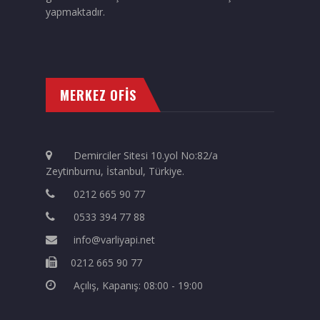
yapmaktadır.
MERKEZ OFİS
Demirciler Sitesi 10.yol No:82/a
Zeytinburnu, İstanbul, Türkiye.
0212 665 90 77
0533 394 77 88
info@varliyapi.net
0212 665 90 77
Açılış, Kapanış: 08:00 - 19:00