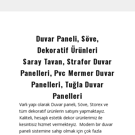
Saten Rulo
Örtü Naylon
Kesme Taşı
Duvar Paneli, Söve,
Alçıpan Vidası Satışı
Dekoratif Ürünleri
Kazma Satışı – Toptan,
Saray Tavan, Strafor Duvar
Perakende Satış Firması
Panelleri, Pvc Mermer Duvar
Bıçak Mastar Satışı
Panelleri, Tuğla Duvar
Betokontak Astar
Panelleri
Alçı Yapıştırma Malzemesi
Varlı yapı olarak Duvar paneli, Söve, Storex ve
Satışı
tüm dekoratif ürünlerin satışını yapmaktayız.
Kaliteli, hesaplı estetik dekor ürünlerimiz ile
Kaba İnşaat Malzemeleri
kesintisiz hizmet vermekteyiz. Modern bir duvar
paneli sistemine sahip olmak için çok fazla
İzolasyon Malzemesi Satışı