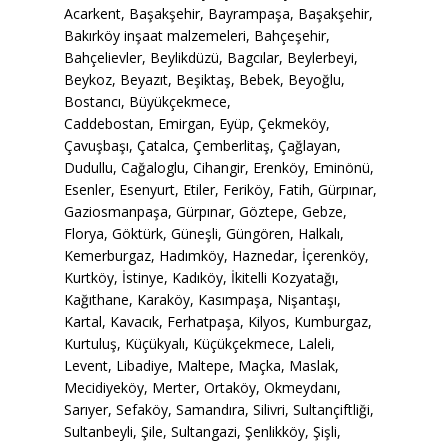
Acarkent, Başakşehir, Bayrampaşa, Başakşehir,
Bakırköy inşaat malzemeleri, Bahçeşehir,
Bahçelievler, Beylikdüzü, Bagcılar, Beylerbeyi,
Beykoz, Beyazıt, Beşiktaş, Bebek, Beyoğlu,
Bostancı, Büyükçekmece,
Caddebostan, Emirgan, Eyüp, Çekmeköy,
Çavuşbaşı, Çatalca, Çemberlitaş, Çağlayan,
Dudullu, Cağaloglu, Cihangir, Erenköy, Eminönü,
Esenler, Esenyurt, Etiler, Feriköy, Fatih, Gürpınar,
Gaziosmanpaşa, Gürpınar, Göztepe, Gebze,
Florya, Göktürk, Güneşli, Güngören, Halkalı,
Kemerburgaz, Hadımköy, Haznedar, İçerenköy,
Kurtköy, İstinye, Kadıköy, İkitelli Kozyatağı,
Kağıthane, Karaköy, Kasımpaşa, Nişantaşı,
Kartal, Kavacık, Ferhatpaşa, Kilyos, Kumburgaz,
Kurtuluş, Küçükyalı, Küçükçekmece, Laleli,
Levent, Libadiye, Maltepe, Maçka, Maslak,
Mecidiyeköy, Merter, Ortaköy, Okmeydanı,
Sarıyer, Sefaköy, Samandıra, Silivri, Sultançiftliği,
Sultanbeyli, Şile, Sultangazi, Şenlikköy, Şişli,