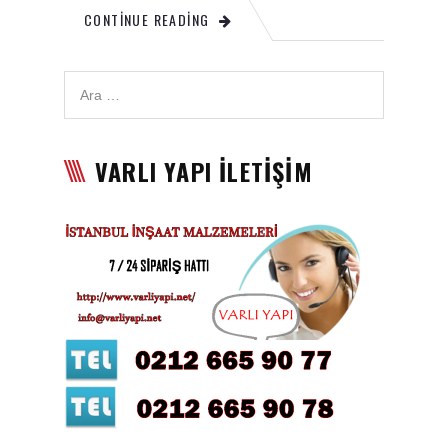
CONTINUE READING
Karbon Köpük Malzemesi
Satışı
Tavan Boyası
Betopan Malzemesi Satışı
VARLI YAPI İLETİŞİM
Asma Tavan Malzemesi
Satışı
Asma Tavan Karolam
Malzeme Satışı
Alçıpan malzemesi satışı
Sandviç Panel Malzemesi
Satışı
Asma Tavan Malzemesi