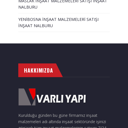
MASLAK İNŞAAT MALZEMELERİ SATIŞI İNŞAAT
NALBURU
YENİBOSNA İNŞAAT MALZEMELERİ SATIŞI
İNŞAAT NALBURU
HAKKIMIZDA
Kurulduğu günden bu güne firmamız inşaat
malzemeleri adı altında inşaat sektöründe işinizi
görücek tüm inşaat malzemelerinin satışını 7/24