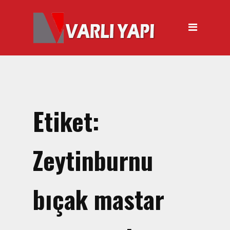
ANASAYFA
HAKKIMIZDA
ÜRÜNLER
Hırdavat Malzemeleri
Hilti Gazlı Çivi Çakma
Etiket:
Tabancası
Silikon Tabancası Satışı
Zeytinburnu
El Arabası Satışı – Toptan,
Perakende Satış
bıçak mastar
İnşaat Küreği
Balyoz Malzemesi Satışı