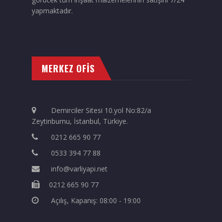
yapmaktadır.
MERKEZ OFİS
Demirciler Sitesi 10.yol No:82/a
Zeytinburnu, İstanbul, Türkiye.
0212 665 90 77
0533 394 77 88
info@varliyapi.net
0212 665 90 77
Açılış, Kapanış: 08:00 - 19:00