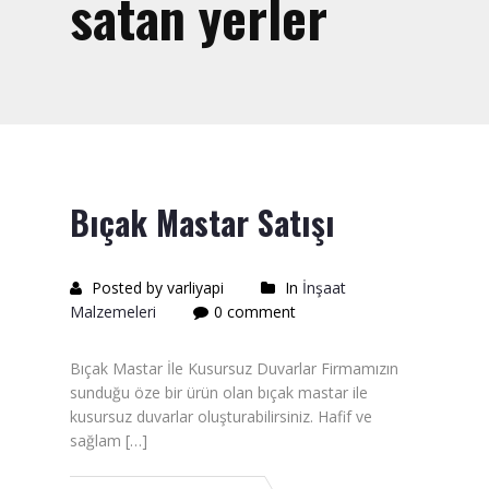
satan yerler
Saten Rulo
Örtü Naylon
Kesme Taşı
Alçıpan Vidası Satışı
Kazma Satışı – Toptan,
Bıçak Mastar Satışı
Perakende Satış Firması
Bıçak Mastar Satışı
Posted by varliyapi
In
İnşaat
Malzemeleri
0 comment
Betokontak Astar
Alçı Yapıştırma Malzemesi
Bıçak Mastar İle Kusursuz Duvarlar Firmamızın
Satışı
sunduğu öze bir ürün olan bıçak mastar ile
kusursuz duvarlar oluşturabilirsiniz. Hafif ve
Kaba İnşaat Malzemeleri
sağlam […]
İzolasyon Malzemesi Satışı