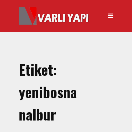
ANASAYFA
HAKKIMIZDA
ÜRÜNLER
Hırdavat Malzemeleri
Hilti Gazlı Çivi Çakma
Etiket:
Tabancası
Silikon Tabancası Satışı
yenibosna
El Arabası Satışı – Toptan,
Perakende Satış
nalbur
İnşaat Küreği
Balyoz Malzemesi Satışı