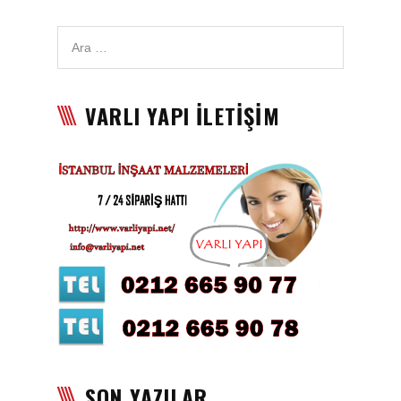
Karbon Köpük Malzemesi
Satışı
Tavan Boyası
VARLI YAPI İLETİŞİM
Betopan Malzemesi Satışı
Asma Tavan Malzemesi
Satışı
Asma Tavan Karolam
Malzeme Satışı
Alçıpan malzemesi satışı
Sandviç Panel Malzemesi
Satışı
Asma Tavan Malzemesi
SON YAZILAR