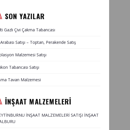
SON YAZILAR
lti Gazlı Çivi Çakma Tabancası
 Arabası Satışı – Toptan, Perakende Satış
olasyon Malzemesi Satışı
likon Tabancası Satışı
sma Tavan Malzemesi
İNŞAAT MALZEMELERİ
EYTİNBURNU İNŞAAT MALZEMELERİ SATIŞI İNŞAAT
ALBURU