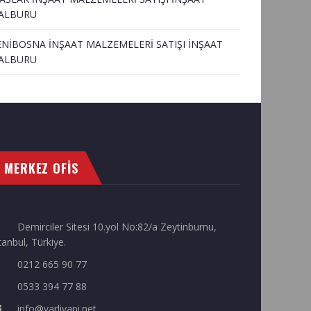
ALBURU
ENİBOSNA İNŞAAT MALZEMELERİ SATIŞI İNŞAAT
ALBURU
MERKEZ OFİS
Demirciler Sitesi 10.yol No:82/a Zeytinburnu,
tanbul, Türkiye.
0212 665 90 77
0533 394 77 88
info@varliyapi.net