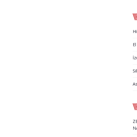
Hi
El
İz
Si
A
Z
N