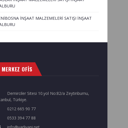
ALBURU
ENİBOSNA İNŞAAT MALZEMELERİ SATIŞI İNŞAAT
ALBURU
MERKEZ OFİS
Demirciler Sitesi 10.yol No:82/a Zeytinburnu,
tanbul, Türkiye.
0212 665 90 77
0533 394 77 88
info@varliyapi.net