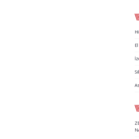
Hi
El
İz
Si
A
Z
N