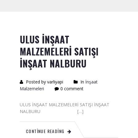
Saten Rulo
Örtü Naylon
Kesme Taşı
ULUS İNŞAAT
Alçıpan Vidası Satışı
MALZEMELERİ SATIŞI
Kazma Satışı – Toptan,
İNŞAAT NALBURU
Perakende Satış Firması
Bıçak Mastar Satışı
Posted by varliyapi
In
İnşaat
Malzemeleri
0 comment
Betokontak Astar
Alçı Yapıştırma Malzemesi
ULUS İNŞAAT MALZEMELERİ SATIŞI İNŞAAT
Satışı
NALBURU […]
Kaba İnşaat Malzemeleri
CONTINUE READING
İzolasyon Malzemesi Satışı