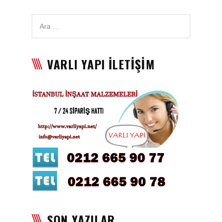
Karbon Köpük Malzemesi
Satışı
Tavan Boyası
VARLI YAPI İLETİŞİM
Betopan Malzemesi Satışı
Asma Tavan Malzemesi
Satışı
Asma Tavan Karolam
Malzeme Satışı
Alçıpan malzemesi satışı
Sandviç Panel Malzemesi
Satışı
Asma Tavan Malzemesi
SON YAZILAR