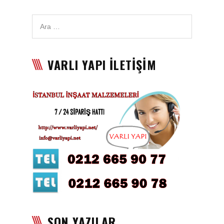
Karbon Köpük Malzemesi
Satışı
Tavan Boyası
VARLI YAPI İLETİŞİM
Betopan Malzemesi Satışı
Asma Tavan Malzemesi
Satışı
Asma Tavan Karolam
Malzeme Satışı
Alçıpan malzemesi satışı
Sandviç Panel Malzemesi
Satışı
Asma Tavan Malzemesi
SON YAZILAR