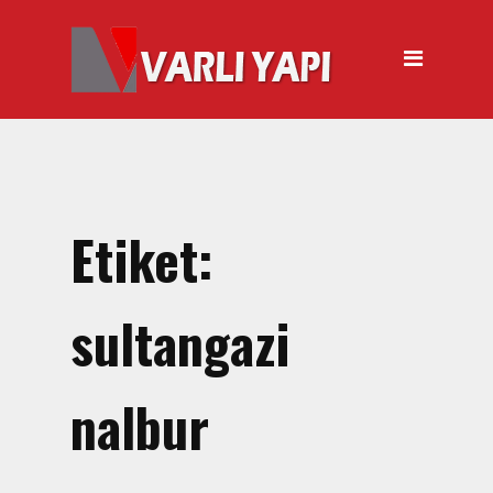
ANASAYFA
HAKKIMIZDA
ÜRÜNLER
Hırdavat Malzemeleri
Hilti Gazlı Çivi Çakma
Etiket:
Tabancası
Silikon Tabancası Satışı
sultangazi
El Arabası Satışı – Toptan,
Perakende Satış
nalbur
İnşaat Küreği
Balyoz Malzemesi Satışı