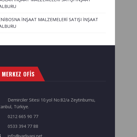
ALBURU
ENİBOSNA İNŞAAT MALZEMELERİ SATIŞI İNŞAAT
ALBURU
MERKEZ OFİS
Demirciler Sitesi 10.yol No:82/a Zeytinburnu,
tanbul, Türkiye.
0212 665 90 77
0533 394 77 88
info@varliyapi.net