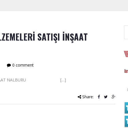
LZEMELERİ SATIŞI İNŞAAT
0 comment
ATIŞI İNŞAAT NALBURU […]
Share: