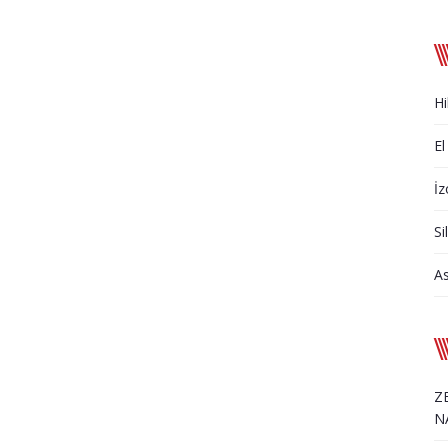
Hi
El
İz
Si
A
Z
N