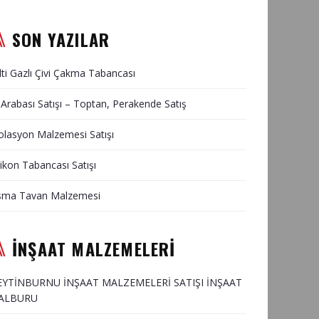
SON YAZILAR
lti Gazlı Çivi Çakma Tabancası
 Arabası Satışı – Toptan, Perakende Satış
olasyon Malzemesi Satışı
likon Tabancası Satışı
sma Tavan Malzemesi
İNŞAAT MALZEMELERİ
EYTİNBURNU İNŞAAT MALZEMELERİ SATIŞI İNŞAAT
ALBURU