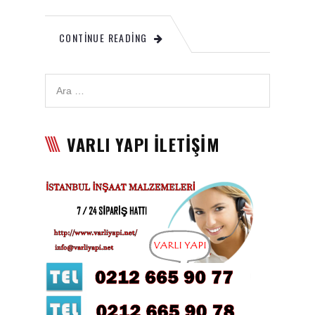
Karbon Köpük Malzemesi
CONTINUE READING
Satışı
Tavan Boyası
Betopan Malzemesi Satışı
Asma Tavan Malzemesi
VARLI YAPI İLETİŞİM
Satışı
Asma Tavan Karolam
Malzeme Satışı
Alçıpan malzemesi satışı
Sandviç Panel Malzemesi
Satışı
Asma Tavan Malzemesi