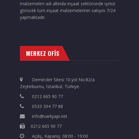
malzemeleri adı altında inşaat sektöründe işinizi
görücek tüm inşaat malzemelerinin satışını 7/24
yapmaktadır.
MERKEZ OFİS
Demirciler Sitesi 10.yol No:82/a
Zeytinburnu, İstanbul, Türkiye.
0212 665 90 77
0533 394 77 88
info@varliyapi.net
0212 665 90 77
Açılış, Kapanış: 08:00 - 19:00