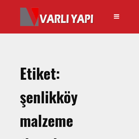
ANASAYFA
HAKKIMIZDA
ÜRÜNLER
Hırdavat Malzemeleri
Hilti Gazlı Çivi Çakma
Etiket:
Tabancası
Silikon Tabancası Satışı
şenlikköy
El Arabası Satışı – Toptan,
Perakende Satış
malzeme
İnşaat Küreği
Balyoz Malzemesi Satışı