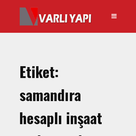
ANASAYFA
HAKKIMIZDA
ÜRÜNLER
Hırdavat Malzemeleri
Hilti Gazlı Çivi Çakma
Etiket:
Tabancası
Silikon Tabancası Satışı
samandıra
El Arabası Satışı – Toptan,
Perakende Satış
hesaplı inşaat
İnşaat Küreği
Balyoz Malzemesi Satışı