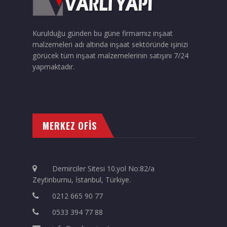
Kurulduğu günden bu güne firmamız inşaat
malzemeleri adı altında inşaat sektöründe işinizi
görücek tüm inşaat malzemelerinin satışını 7/24
yapmaktadır.
MERKEZ OFİS
Demirciler Sitesi 10.yol No:82/a
Zeytinburnu, İstanbul, Türkiye.
0212 665 90 77
0533 394 77 88