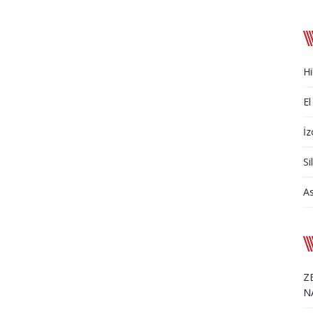
Hi
El
İz
Si
A
Z
N