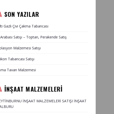
SON YAZILAR
lti Gazlı Çivi Çakma Tabancası
 Arabası Satışı – Toptan, Perakende Satış
olasyon Malzemesi Satışı
likon Tabancası Satışı
sma Tavan Malzemesi
İNŞAAT MALZEMELERİ
EYTİNBURNU İNŞAAT MALZEMELERİ SATIŞI İNŞAAT
ALBURU