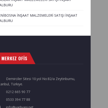
ALBURU
ENİBOSNA İNŞAAT MALZEMELERİ SATIŞI İNŞAAT
ALBURU
MERKEZ OFİS
Demirciler Sitesi 10.yol No:82/a Zeytinburnu,
tanbul, Türkiye.
0212 665 90 77
0533 394 77 88
info@varliyapi.net