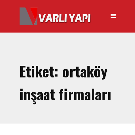
ANASAYFA
HAKKIMIZDA
ÜRÜNLER
Hırdavat Malzemeleri
Hilti Gazlı Çivi Çakma
Etiket:
ortaköy
Tabancası
Silikon Tabancası Satışı
inşaat firmaları
El Arabası Satışı – Toptan,
Perakende Satış
İnşaat Küreği
Balyoz Malzemesi Satışı