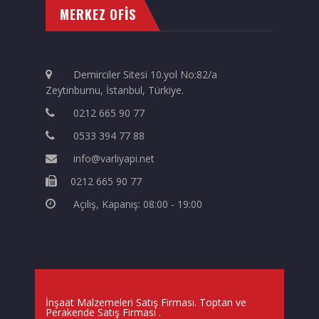
MERKEZ OFİS
Demirciler Sitesi 10.yol No:82/a
Zeytinburnu, İstanbul, Türkiye.
0212 665 90 77
0533 394 77 88
info@varliyapi.net
0212 665 90 77
Açılış, Kapanış: 08:00 - 19:00
İnşaat Malzemeleri Satış Firması. Toptan ve
Perakende Satış Firması
.