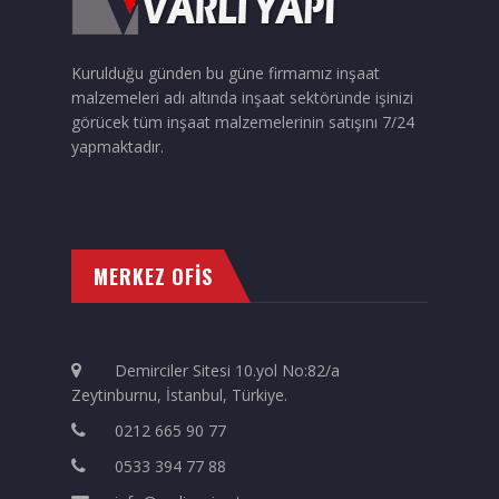
Kurulduğu günden bu güne firmamız inşaat
malzemeleri adı altında inşaat sektöründe işinizi
görücek tüm inşaat malzemelerinin satışını 7/24
yapmaktadır.
MERKEZ OFİS
Demirciler Sitesi 10.yol No:82/a
Zeytinburnu, İstanbul, Türkiye.
0212 665 90 77
0533 394 77 88