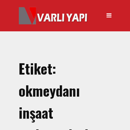
ANASAYFA
HAKKIMIZDA
ÜRÜNLER
Hırdavat Malzemeleri
Hilti Gazlı Çivi Çakma
Etiket:
Tabancası
Silikon Tabancası Satışı
okmeydanı
El Arabası Satışı – Toptan,
Perakende Satış
inşaat
İnşaat Küreği
Balyoz Malzemesi Satışı