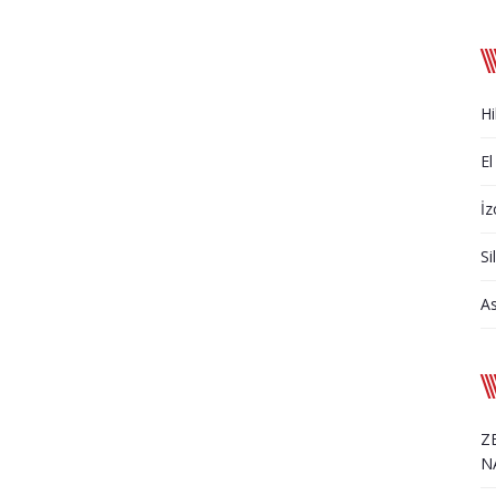
Hi
El
İz
Si
A
Z
N