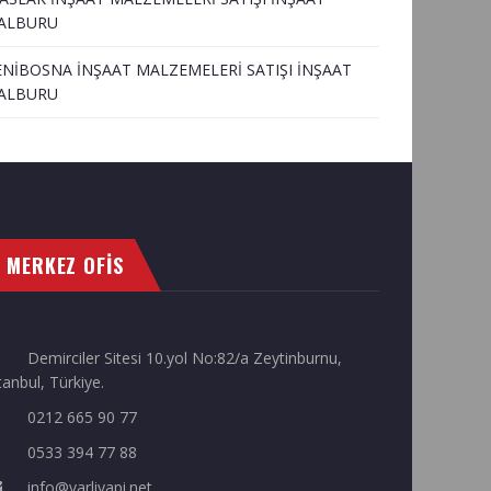
ALBURU
ENİBOSNA İNŞAAT MALZEMELERİ SATIŞI İNŞAAT
ALBURU
MERKEZ OFİS
Demirciler Sitesi 10.yol No:82/a Zeytinburnu,
tanbul, Türkiye.
0212 665 90 77
0533 394 77 88
info@varliyapi.net