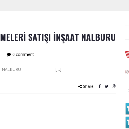
MELERİ SATIŞI İNŞAAT NALBURU
0 comment
IŞI İNŞAAT NALBURU […]
Share: