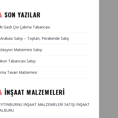
SON YAZILAR
lti Gazlı Çivi Çakma Tabancası
 Arabası Satışı – Toptan, Perakende Satış
olasyon Malzemesi Satışı
likon Tabancası Satışı
sma Tavan Malzemesi
İNŞAAT MALZEMELERİ
EYTİNBURNU İNŞAAT MALZEMELERİ SATIŞI İNŞAAT
ALBURU