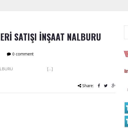
ERİ SATIŞI İNŞAAT NALBURU
0 comment
 İNŞAAT NALBURU […]
Share: