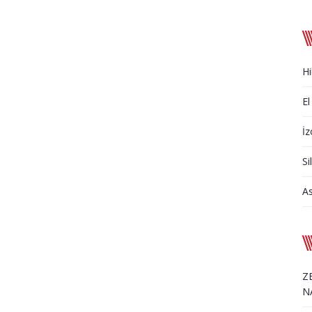
Hi
El
İz
Si
A
Z
N