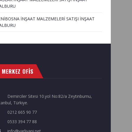
ALBURU
ENİBOSNA İNŞAAT MALZEMELERİ SATIŞI İNŞAAT
ALBURU
MERKEZ OFİS
Demirciler Sitesi 10.yol No:82/a Zeytinburnu,
tanbul, Türkiye.
0212 665 90 77
0533 394 77 88
info@varliyapi.net