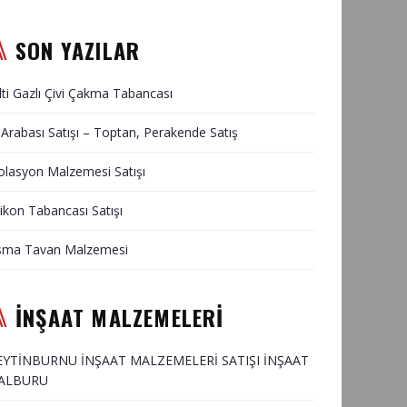
SON YAZILAR
lti Gazlı Çivi Çakma Tabancası
 Arabası Satışı – Toptan, Perakende Satış
olasyon Malzemesi Satışı
likon Tabancası Satışı
sma Tavan Malzemesi
İNŞAAT MALZEMELERİ
EYTİNBURNU İNŞAAT MALZEMELERİ SATIŞI İNŞAAT
ALBURU