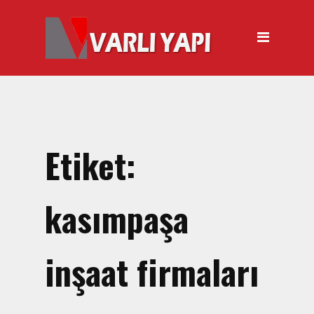
ANASAYFA
HAKKIMIZDA
ÜRÜNLER
Hırdavat Malzemeleri
Hilti Gazlı Çivi Çakma
Etiket:
Tabancası
Silikon Tabancası Satışı
kasımpaşa
El Arabası Satışı – Toptan,
Perakende Satış
inşaat firmaları
İnşaat Küreği
Balyoz Malzemesi Satışı