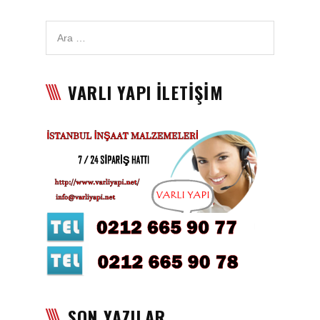
Karbon Köpük Malzemesi
Satışı
Tavan Boyası
VARLI YAPI İLETİŞİM
Betopan Malzemesi Satışı
Asma Tavan Malzemesi
Satışı
Asma Tavan Karolam
Malzeme Satışı
Alçıpan malzemesi satışı
Sandviç Panel Malzemesi
Satışı
Asma Tavan Malzemesi
SON YAZILAR