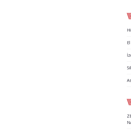
Hi
El
İz
Si
A
Z
N