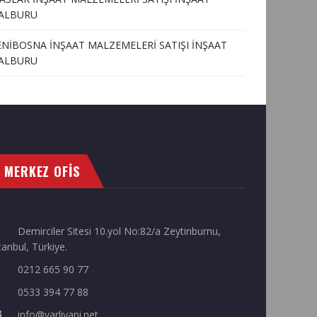
ALBURU
ENİBOSNA İNŞAAT MALZEMELERİ SATIŞI İNŞAAT
ALBURU
MERKEZ OFİS
Demirciler Sitesi 10.yol No:82/a Zeytinburnu,
tanbul, Türkiye.
0212 665 90 77
0533 394 77 88
info@varliyapi.net