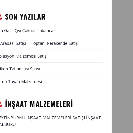
SON YAZILAR
lti Gazlı Çivi Çakma Tabancası
 Arabası Satışı – Toptan, Perakende Satış
olasyon Malzemesi Satışı
likon Tabancası Satışı
sma Tavan Malzemesi
İNŞAAT MALZEMELERİ
EYTİNBURNU İNŞAAT MALZEMELERİ SATIŞI İNŞAAT
ALBURU