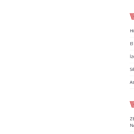
Hi
El
İz
Si
A
Z
N