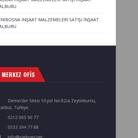
ALBURU
ENİBOSNA İNŞAAT MALZEMELERİ SATIŞI İNŞAAT
ALBURU
MERKEZ OFİS
Demirciler Sitesi 10.yol No:82/a Zeytinburnu,
tanbul, Türkiye.
0212 665 90 77
0533 394 77 88
info@varliyapi.net