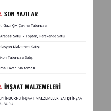
SON YAZILAR
lti Gazlı Çivi Çakma Tabancası
 Arabası Satışı – Toptan, Perakende Satış
olasyon Malzemesi Satışı
likon Tabancası Satışı
sma Tavan Malzemesi
İNŞAAT MALZEMELERİ
EYTİNBURNU İNŞAAT MALZEMELERİ SATIŞI İNŞAAT
ALBURU