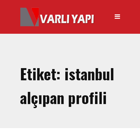
ANASAYFA
HAKKIMIZDA
ÜRÜNLER
Hırdavat Malzemeleri
Hilti Gazlı Çivi Çakma
Etiket:
istanbul
Tabancası
Silikon Tabancası Satışı
alçıpan profili
El Arabası Satışı – Toptan,
Perakende Satış
İnşaat Küreği
Balyoz Malzemesi Satışı