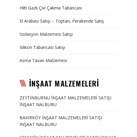
Hilti Gazlı Çivi Çakma Tabancası
Karbon Köpük Malzemesi
Satışı
El Arabası Satışı – Toptan, Perakende Satış
Tavan Boyası
İzolasyon Malzemesi Satışı
Betopan Malzemesi Satışı
Silikon Tabancası Satışı
Asma Tavan Malzemesi
Asma Tavan Malzemesi
Satışı
Asma Tavan Karolam
İNŞAAT MALZEMELERİ
Malzeme Satışı
ZEYTİNBURNU İNŞAAT MALZEMELERİ SATIŞI
Alçıpan malzemesi satışı
İNŞAAT NALBURU
Sandviç Panel Malzemesi
BAKIRKÖY İNŞAAT MALZEMELERİ SATIŞI
Satışı
İNŞAAT NALBURU
Asma Tavan Malzemesi