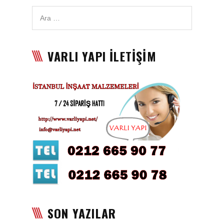
Saten Rulo
Örtü Naylon
Kesme Taşı
VARLI YAPI İLETİŞİM
Alçıpan Vidası Satışı
Kazma Satışı – Toptan,
Perakende Satış Firması
Bıçak Mastar Satışı
Betokontak Astar
Alçı Yapıştırma Malzemesi
Satışı
Kaba İnşaat Malzemeleri
SON YAZILAR
İzolasyon Malzemesi Satışı