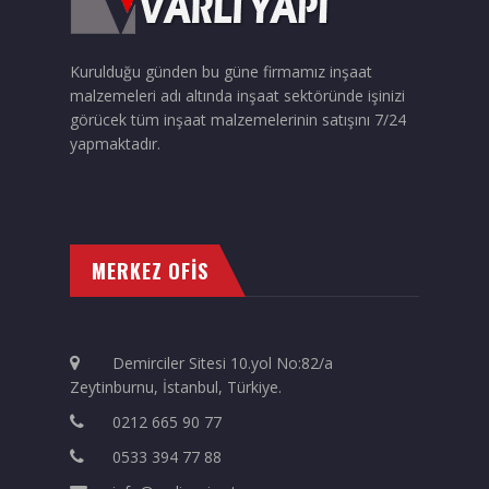
Kurulduğu günden bu güne firmamız inşaat
malzemeleri adı altında inşaat sektöründe işinizi
görücek tüm inşaat malzemelerinin satışını 7/24
yapmaktadır.
MERKEZ OFİS
Demirciler Sitesi 10.yol No:82/a
Zeytinburnu, İstanbul, Türkiye.
0212 665 90 77
0533 394 77 88