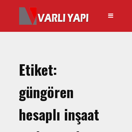
ANASAYFA
HAKKIMIZDA
ÜRÜNLER
Hırdavat Malzemeleri
Hilti Gazlı Çivi Çakma
Etiket:
Tabancası
Silikon Tabancası Satışı
güngören
El Arabası Satışı – Toptan,
Perakende Satış
hesaplı inşaat
İnşaat Küreği
Balyoz Malzemesi Satışı