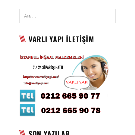
Karbon Köpük Malzemesi
Satışı
Tavan Boyası
VARLI YAPI İLETİŞİM
Betopan Malzemesi Satışı
Asma Tavan Malzemesi
Satışı
Asma Tavan Karolam
Malzeme Satışı
Alçıpan malzemesi satışı
Sandviç Panel Malzemesi
Satışı
Asma Tavan Malzemesi
SON YAZILAR