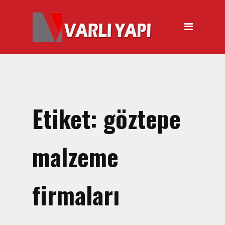
ANASAYFA
HAKKIMIZDA
ÜRÜNLER
Hırdavat Malzemeleri
Hilti Gazlı Çivi Çakma
Etiket:
göztepe
Tabancası
Silikon Tabancası Satışı
malzeme
El Arabası Satışı – Toptan,
Perakende Satış
firmaları
İnşaat Küreği
Balyoz Malzemesi Satışı