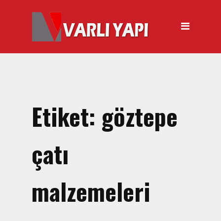
ANASAYFA
HAKKIMIZDA
ÜRÜNLER
Hırdavat Malzemeleri
Hilti Gazlı Çivi Çakma
Etiket:
göztepe
Tabancası
Silikon Tabancası Satışı
çatı
El Arabası Satışı – Toptan,
Perakende Satış
malzemeleri
İnşaat Küreği
Balyoz Malzemesi Satışı