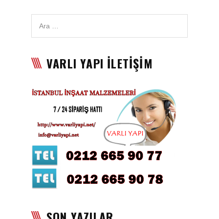
Karbon Köpük Malzemesi
Satışı
Tavan Boyası
VARLI YAPI İLETİŞİM
Betopan Malzemesi Satışı
Asma Tavan Malzemesi
Satışı
Asma Tavan Karolam
Malzeme Satışı
Alçıpan malzemesi satışı
Sandviç Panel Malzemesi
Satışı
Asma Tavan Malzemesi
SON YAZILAR