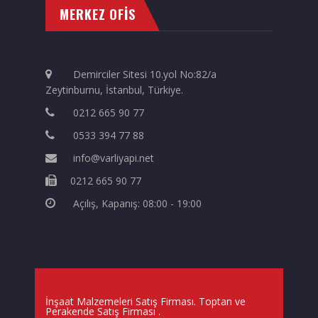
MERKEZ OFİS
Demirciler Sitesi 10.yol No:82/a
Zeytinburnu, İstanbul, Türkiye.
0212 665 90 77
0533 394 77 88
info@varliyapi.net
0212 665 90 77
Açılış, Kapanış: 08:00 - 19:00
İnşaat Malzemeleri Satış Firması. Toptan ve
Perakende Satış Firması
.