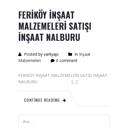
Saten Rulo
FERİKÖY İNŞAAT
Örtü Naylon
MALZEMELERİ SATIŞI
Kesme Taşı
İNŞAAT NALBURU
Alçıpan Vidası Satışı
Kazma Satışı – Toptan,
Posted by varliyapi
In
İnşaat
Perakende Satış Firması
Malzemeleri
0 comment
Bıçak Mastar Satışı
FERİKÖY İNŞAAT MALZEMELERİ SATIŞI İNŞAAT
NALBURU […]
Betokontak Astar
Alçı Yapıştırma Malzemesi
CONTINUE READING
Satışı
Kaba İnşaat Malzemeleri
İzolasyon Malzemesi Satışı