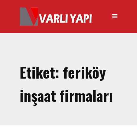
ANASAYFA
HAKKIMIZDA
ÜRÜNLER
Hırdavat Malzemeleri
Hilti Gazlı Çivi Çakma
Etiket:
feriköy
Tabancası
Silikon Tabancası Satışı
inşaat firmaları
El Arabası Satışı – Toptan,
Perakende Satış
İnşaat Küreği
Balyoz Malzemesi Satışı