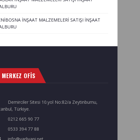
ALBURU
ENİBOSNA İNŞAAT MALZEMELERİ SATIŞI İNŞAAT
ALBURU
MERKEZ OFİS
Demirciler Sitesi 10.yol No:82/a Zeytinburnu,
tanbul, Türkiye.
0212 665 90 77
0533 394 77 88
info@varliyapi.net