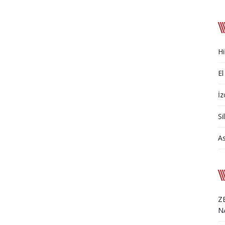
Hi
El
İz
Si
A
Z
N