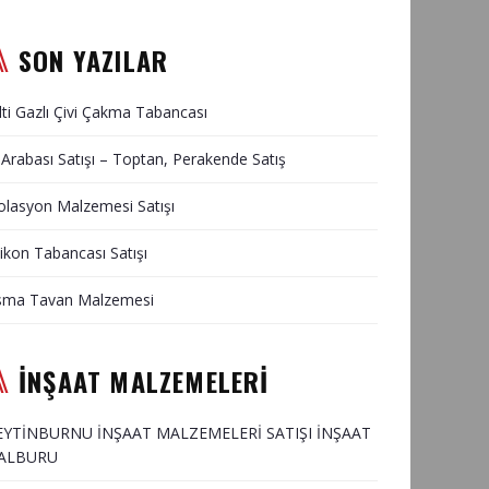
SON YAZILAR
lti Gazlı Çivi Çakma Tabancası
 Arabası Satışı – Toptan, Perakende Satış
olasyon Malzemesi Satışı
likon Tabancası Satışı
sma Tavan Malzemesi
İNŞAAT MALZEMELERİ
EYTİNBURNU İNŞAAT MALZEMELERİ SATIŞI İNŞAAT
ALBURU