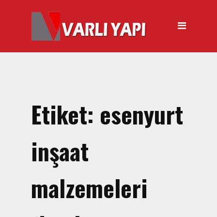
ANASAYFA
HAKKIMIZDA
ÜRÜNLER
Hırdavat Malzemeleri
Hilti Gazlı Çivi Çakma
Etiket:
esenyurt
Tabancası
Silikon Tabancası Satışı
inşaat
El Arabası Satışı – Toptan,
Perakende Satış
malzemeleri
İnşaat Küreği
Balyoz Malzemesi Satışı