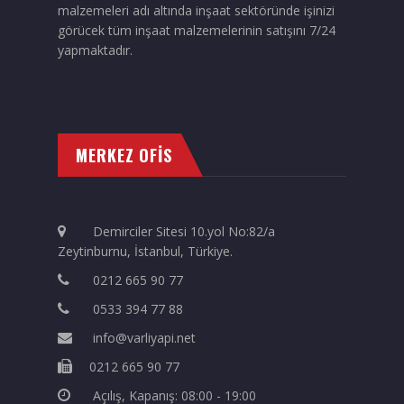
malzemeleri adı altında inşaat sektöründe işinizi
görücek tüm inşaat malzemelerinin satışını 7/24
yapmaktadır.
MERKEZ OFİS
Demirciler Sitesi 10.yol No:82/a
Zeytinburnu, İstanbul, Türkiye.
0212 665 90 77
0533 394 77 88
info@varliyapi.net
0212 665 90 77
Açılış, Kapanış: 08:00 - 19:00