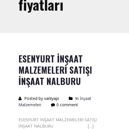
fiyatları
Saten Rulo
Örtü Naylon
Kesme Taşı
Alçıpan Vidası Satışı
Kazma Satışı – Toptan,
ESENYURT İNŞAAT
Perakende Satış Firması
MALZEMELERİ SATIŞI
Bıçak Mastar Satışı
İNŞAAT NALBURU
Betokontak Astar
Alçı Yapıştırma Malzemesi
Posted by varliyapi
In
İnşaat
Satışı
Malzemeleri
0 comment
Kaba İnşaat Malzemeleri
ESENYURT İNŞAAT MALZEMELERİ SATIŞI
İNŞAAT NALBURU […]
İzolasyon Malzemesi Satışı