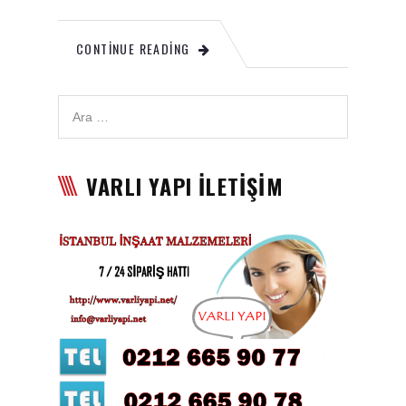
Karbon Köpük Malzemesi
CONTINUE READING
Satışı
Tavan Boyası
Betopan Malzemesi Satışı
Asma Tavan Malzemesi
VARLI YAPI İLETİŞİM
Satışı
Asma Tavan Karolam
Malzeme Satışı
Alçıpan malzemesi satışı
Sandviç Panel Malzemesi
Satışı
Asma Tavan Malzemesi