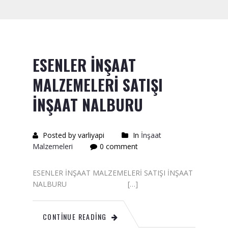
Saten Rulo
Örtü Naylon
Kesme Taşı
ESENLER İNŞAAT
Alçıpan Vidası Satışı
MALZEMELERİ SATIŞI
Kazma Satışı – Toptan,
İNŞAAT NALBURU
Perakende Satış Firması
Bıçak Mastar Satışı
Posted by varliyapi
In
İnşaat
Malzemeleri
0 comment
Betokontak Astar
Alçı Yapıştırma Malzemesi
ESENLER İNŞAAT MALZEMELERİ SATIŞI İNŞAAT
Satışı
NALBURU […]
Kaba İnşaat Malzemeleri
CONTINUE READING
İzolasyon Malzemesi Satışı