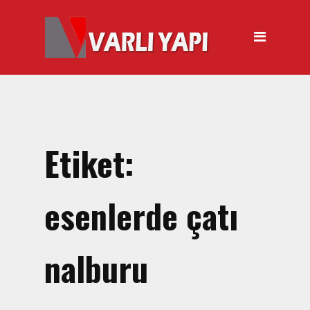
ANASAYFA
HAKKIMIZDA
ÜRÜNLER
Hırdavat Malzemeleri
Hilti Gazlı Çivi Çakma
Etiket:
Tabancası
Silikon Tabancası Satışı
esenlerde çatı
El Arabası Satışı – Toptan,
Perakende Satış
nalburu
İnşaat Küreği
Balyoz Malzemesi Satışı