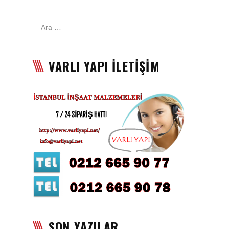
Karbon Köpük Malzemesi
Satışı
Tavan Boyası
VARLI YAPI İLETİŞİM
Betopan Malzemesi Satışı
Asma Tavan Malzemesi
Satışı
Asma Tavan Karolam
Malzeme Satışı
Alçıpan malzemesi satışı
Sandviç Panel Malzemesi
Satışı
Asma Tavan Malzemesi
SON YAZILAR