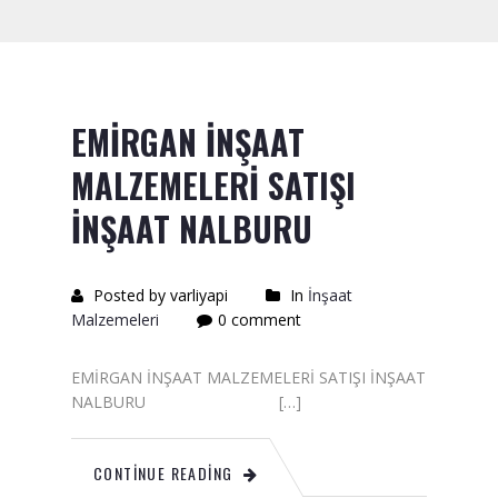
Saten Rulo
Örtü Naylon
Kesme Taşı
EMİRGAN İNŞAAT
Alçıpan Vidası Satışı
MALZEMELERİ SATIŞI
Kazma Satışı – Toptan,
İNŞAAT NALBURU
Perakende Satış Firması
Bıçak Mastar Satışı
Posted by varliyapi
In
İnşaat
Malzemeleri
0 comment
Betokontak Astar
Alçı Yapıştırma Malzemesi
EMİRGAN İNŞAAT MALZEMELERİ SATIŞI İNŞAAT
Satışı
NALBURU […]
Kaba İnşaat Malzemeleri
CONTINUE READING
İzolasyon Malzemesi Satışı