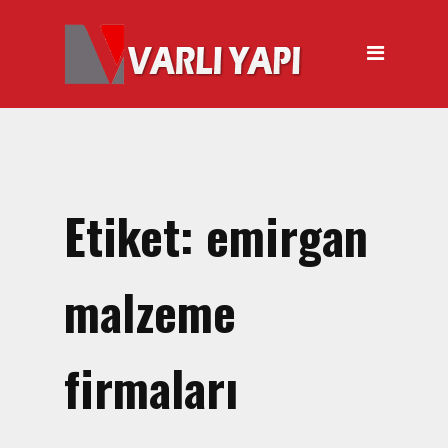
ANASAYFA
HAKKIMIZDA
ÜRÜNLER
Hırdavat Malzemeleri
Hilti Gazlı Çivi Çakma
Etiket:
emirgan
Tabancası
Silikon Tabancası Satışı
malzeme
El Arabası Satışı – Toptan,
Perakende Satış
firmaları
İnşaat Küreği
Balyoz Malzemesi Satışı