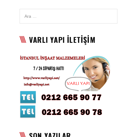
Karbon Köpük Malzemesi
Satışı
Tavan Boyası
VARLI YAPI İLETİŞİM
Betopan Malzemesi Satışı
Asma Tavan Malzemesi
Satışı
Asma Tavan Karolam
Malzeme Satışı
Alçıpan malzemesi satışı
Sandviç Panel Malzemesi
Satışı
Asma Tavan Malzemesi
SON YAZILAR