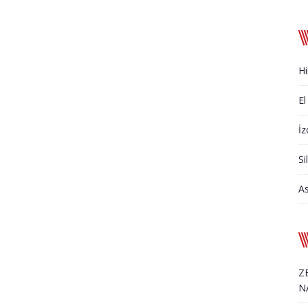
Hi
El
İz
Si
A
Z
N