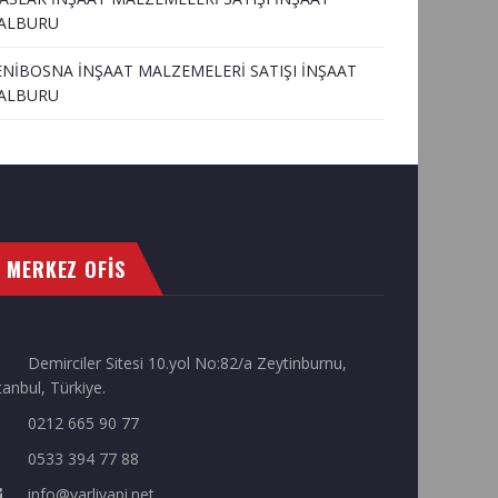
ALBURU
ENİBOSNA İNŞAAT MALZEMELERİ SATIŞI İNŞAAT
ALBURU
MERKEZ OFİS
Demirciler Sitesi 10.yol No:82/a Zeytinburnu,
tanbul, Türkiye.
0212 665 90 77
0533 394 77 88
info@varliyapi.net