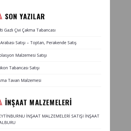
SON YAZILAR
lti Gazlı Çivi Çakma Tabancası
 Arabası Satışı – Toptan, Perakende Satış
olasyon Malzemesi Satışı
likon Tabancası Satışı
sma Tavan Malzemesi
İNŞAAT MALZEMELERİ
EYTİNBURNU İNŞAAT MALZEMELERİ SATIŞI İNŞAAT
ALBURU