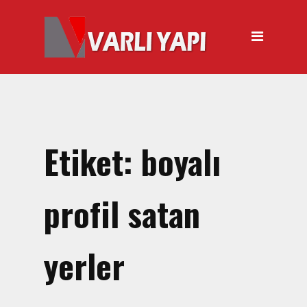
ANASAYFA
HAKKIMIZDA
ÜRÜNLER
Hırdavat Malzemeleri
Hilti Gazlı Çivi Çakma
Etiket:
boyalı
Tabancası
Silikon Tabancası Satışı
profil satan
El Arabası Satışı – Toptan,
Perakende Satış
yerler
İnşaat Küreği
Balyoz Malzemesi Satışı