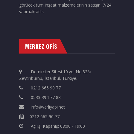
görücek tüm inşaat malzemelerinin satışını 7/24
yapmaktadır.
MERKEZ OFİS
Demirciler Sitesi 10.yol No:82/a
Zeytinburnu, İstanbul, Türkiye.
0212 665 90 77
0533 394 77 88
info@varliyapi.net
0212 665 90 77
Açılış, Kapanış: 08:00 - 19:00