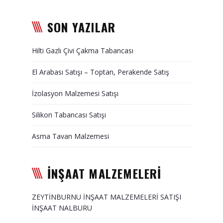
Karbon Köpük Malzemesi
SON YAZILAR
Satışı
Hilti Gazlı Çivi Çakma Tabancası
Tavan Boyası
El Arabası Satışı – Toptan, Perakende Satış
Betopan Malzemesi Satışı
İzolasyon Malzemesi Satışı
Asma Tavan Malzemesi
Satışı
Silikon Tabancası Satışı
Asma Tavan Karolam
Asma Tavan Malzemesi
Malzeme Satışı
Alçıpan malzemesi satışı
İNŞAAT MALZEMELERİ
Sandviç Panel Malzemesi
Satışı
ZEYTİNBURNU İNŞAAT MALZEMELERİ SATIŞI
İNŞAAT NALBURU
Asma Tavan Malzemesi