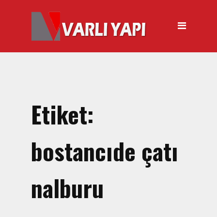
ANASAYFA
HAKKIMIZDA
ÜRÜNLER
Hırdavat Malzemeleri
Hilti Gazlı Çivi Çakma
Etiket:
Tabancası
Silikon Tabancası Satışı
bostancıde çatı
El Arabası Satışı – Toptan,
Perakende Satış
nalburu
İnşaat Küreği
Balyoz Malzemesi Satışı