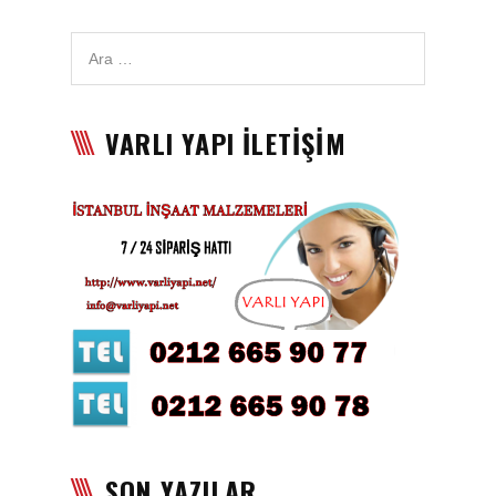
Karbon Köpük Malzemesi
Satışı
Tavan Boyası
VARLI YAPI İLETİŞİM
Betopan Malzemesi Satışı
Asma Tavan Malzemesi
Satışı
Asma Tavan Karolam
Malzeme Satışı
Alçıpan malzemesi satışı
Sandviç Panel Malzemesi
Satışı
Asma Tavan Malzemesi
SON YAZILAR