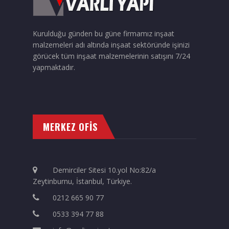
Kurulduğu günden bu güne firmamız inşaat
malzemeleri adı altında inşaat sektöründe işinizi
görücek tüm inşaat malzemelerinin satışını 7/24
yapmaktadır.
MERKEZ OFİS
Demirciler Sitesi 10.yol No:82/a
Zeytinburnu, İstanbul, Türkiye.
0212 665 90 77
0533 394 77 88