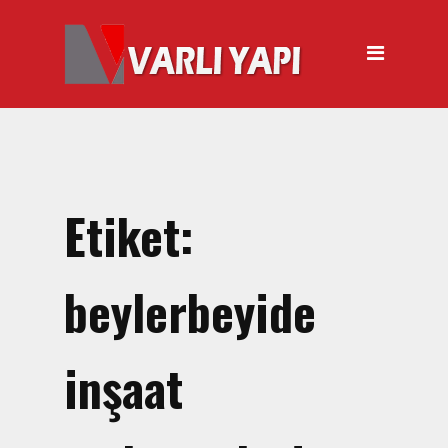
ANASAYFA
HAKKIMIZDA
ÜRÜNLER
Hırdavat Malzemeleri
Hilti Gazlı Çivi Çakma
Etiket:
Tabancası
Silikon Tabancası Satışı
beylerbeyide
El Arabası Satışı – Toptan,
Perakende Satış
inşaat
İnşaat Küreği
Balyoz Malzemesi Satışı