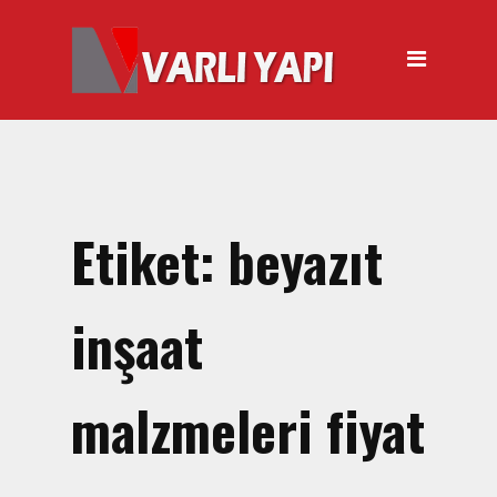
ANASAYFA
HAKKIMIZDA
ÜRÜNLER
Hırdavat Malzemeleri
Hilti Gazlı Çivi Çakma
Etiket:
beyazıt
Tabancası
Silikon Tabancası Satışı
inşaat
El Arabası Satışı – Toptan,
Perakende Satış
malzmeleri fiyat
İnşaat Küreği
Balyoz Malzemesi Satışı