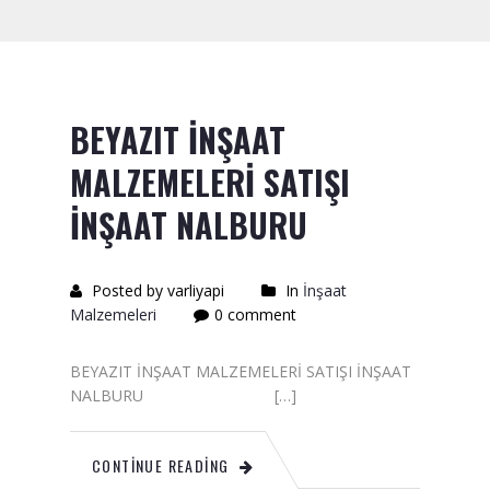
Saten Rulo
Örtü Naylon
Kesme Taşı
BEYAZIT İNŞAAT
Alçıpan Vidası Satışı
MALZEMELERİ SATIŞI
Kazma Satışı – Toptan,
İNŞAAT NALBURU
Perakende Satış Firması
Bıçak Mastar Satışı
Posted by varliyapi
In
İnşaat
Malzemeleri
0 comment
Betokontak Astar
Alçı Yapıştırma Malzemesi
BEYAZIT İNŞAAT MALZEMELERİ SATIŞI İNŞAAT
Satışı
NALBURU […]
Kaba İnşaat Malzemeleri
CONTINUE READING
İzolasyon Malzemesi Satışı