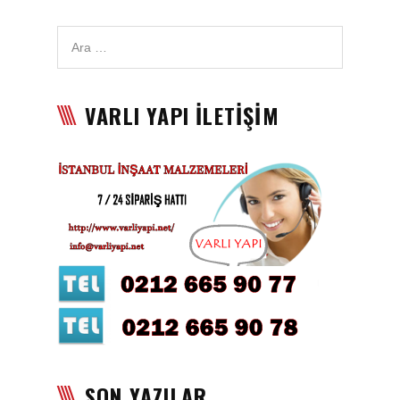
Karbon Köpük Malzemesi
Satışı
Tavan Boyası
VARLI YAPI İLETİŞİM
Betopan Malzemesi Satışı
Asma Tavan Malzemesi
Satışı
Asma Tavan Karolam
Malzeme Satışı
Alçıpan malzemesi satışı
Sandviç Panel Malzemesi
Satışı
Asma Tavan Malzemesi
SON YAZILAR