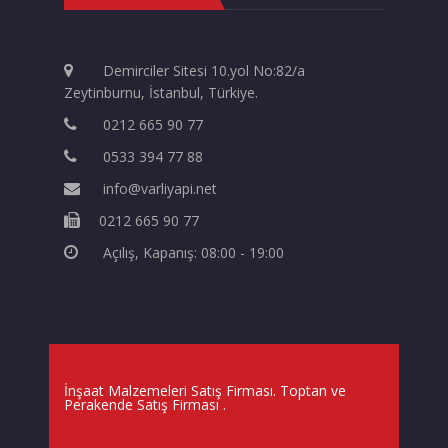
Demirciler Sitesi 10.yol No:82/a
Zeytinburnu, İstanbul, Türkiye.
0212 665 90 77
0533 394 77 88
info@varliyapi.net
0212 665 90 77
Açılış, Kapanış: 08:00 - 19:00
İnşaat Malzemeleri Satış Firması. Toptan ve
Perakende Satış Firması
.