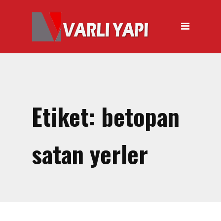
ANASAYFA
HAKKIMIZDA
ÜRÜNLER
Hırdavat Malzemeleri
Hilti Gazlı Çivi Çakma
Etiket:
betopan
Tabancası
Silikon Tabancası Satışı
satan yerler
El Arabası Satışı – Toptan,
Perakende Satış
İnşaat Küreği
Balyoz Malzemesi Satışı