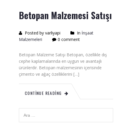
Saten Rulo
Betopan Malzemesi Satışı
Örtü Naylon
Kesme Taşı
Posted by varliyapi
In
İnşaat
Malzemeleri
0 comment
Alçıpan Vidası Satışı
Kazma Satışı – Toptan,
Betopan Malzeme Satışı Betopan, özellikle dış
Perakende Satış Firması
cephe kaplamalarında en uygun ve avantajlı
ürünlerdir. Betopan malzemesinin içerisinde
Bıçak Mastar Satışı
çimento ve ağaç özelliklerini […]
Betokontak Astar
CONTINUE READING
Alçı Yapıştırma Malzemesi
Satışı
Kaba İnşaat Malzemeleri
İzolasyon Malzemesi Satışı