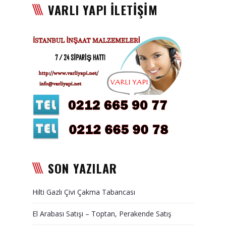
VARLI YAPI İLETİŞİM
Karbon Köpük Malzemesi
Satışı
Tavan Boyası
Betopan Malzemesi Satışı
Asma Tavan Malzemesi
Satışı
Asma Tavan Karolam
Malzeme Satışı
Alçıpan malzemesi satışı
SON YAZILAR
Sandviç Panel Malzemesi
Hilti Gazlı Çivi Çakma Tabancası
Satışı
El Arabası Satışı – Toptan, Perakende Satış
Asma Tavan Malzemesi