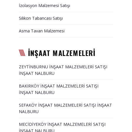
İzolasyon Malzemesi Satışı
Duvar Paneli, Söve, Dekoratif
Kaplama
Silikon Tabancası Satışı
BİZE ULAŞIN
Asma Tavan Malzemesi
İNŞAAT MALZEMELERİ
ZEYTİNBURNU İNŞAAT MALZEMELERİ SATIŞI
İNŞAAT NALBURU
BAKIRKÖY İNŞAAT MALZEMELERİ SATIŞI
İNŞAAT NALBURU
SEFAKÖY İNŞAAT MALZEMELERİ SATIŞI İNŞAAT
NALBURU
MECİDİYEKÖY İNŞAAT MALZEMELERİ SATIŞI
İNŞAAT NALBURU