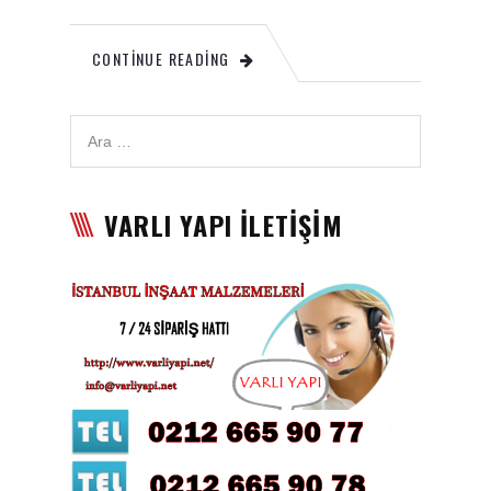
Karbon Köpük Malzemesi
CONTINUE READING
Satışı
Tavan Boyası
Betopan Malzemesi Satışı
Asma Tavan Malzemesi
VARLI YAPI İLETİŞİM
Satışı
Asma Tavan Karolam
Malzeme Satışı
Alçıpan malzemesi satışı
Sandviç Panel Malzemesi
Satışı
Asma Tavan Malzemesi