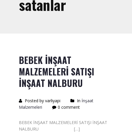
satanlar
Saten Rulo
Örtü Naylon
Kesme Taşı
Alçıpan Vidası Satışı
Kazma Satışı – Toptan,
BEBEK İNŞAAT
Perakende Satış Firması
MALZEMELERİ SATIŞI
Bıçak Mastar Satışı
İNŞAAT NALBURU
Betokontak Astar
Alçı Yapıştırma Malzemesi
Posted by varliyapi
In
İnşaat
Satışı
Malzemeleri
0 comment
Kaba İnşaat Malzemeleri
BEBEK İNŞAAT MALZEMELERİ SATIŞI İNŞAAT
NALBURU […]
İzolasyon Malzemesi Satışı