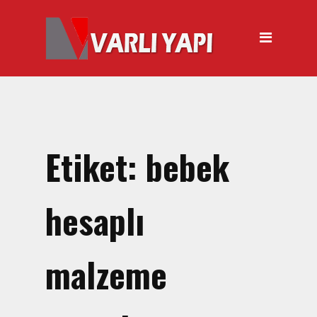
ANASAYFA
HAKKIMIZDA
ÜRÜNLER
Hırdavat Malzemeleri
Hilti Gazlı Çivi Çakma
Etiket:
bebek
Tabancası
Silikon Tabancası Satışı
hesaplı
El Arabası Satışı – Toptan,
Perakende Satış
malzeme
İnşaat Küreği
Balyoz Malzemesi Satışı