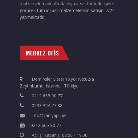
malzemeleri adı altında inşaat sektöründe işinizi
görücek tüm inşaat malzemelerinin satışını 7/24
yapmaktadır.
MERKEZ OFİS
Demirciler Sitesi 10.yol No:82/a
Zeytinburnu, İstanbul, Türkiye.
0212 665 90 77
0533 394 77 88
info@varliyapi.net
0212 665 90 77
Açılış, Kapanış: 08:00 - 19:00