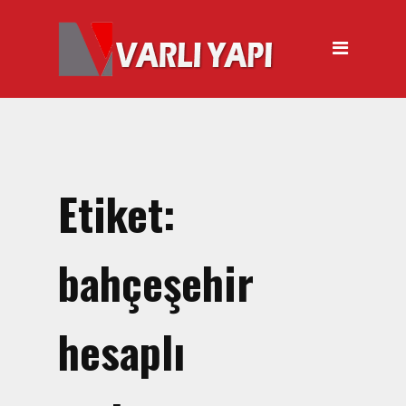
ANASAYFA
HAKKIMIZDA
ÜRÜNLER
Hırdavat Malzemeleri
Hilti Gazlı Çivi Çakma
Etiket:
Tabancası
Silikon Tabancası Satışı
bahçeşehir
El Arabası Satışı – Toptan,
Perakende Satış
hesaplı
İnşaat Küreği
Balyoz Malzemesi Satışı