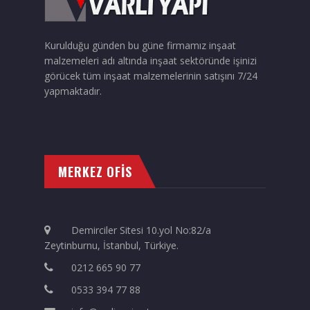
Kurulduğu günden bu güne firmamız inşaat
malzemeleri adı altında inşaat sektöründe işinizi
görücek tüm inşaat malzemelerinin satışını 7/24
yapmaktadır.
MERKEZ OFİS
Demirciler Sitesi 10.yol No:82/a
Zeytinburnu, İstanbul, Türkiye.
0212 665 90 77
0533 394 77 88