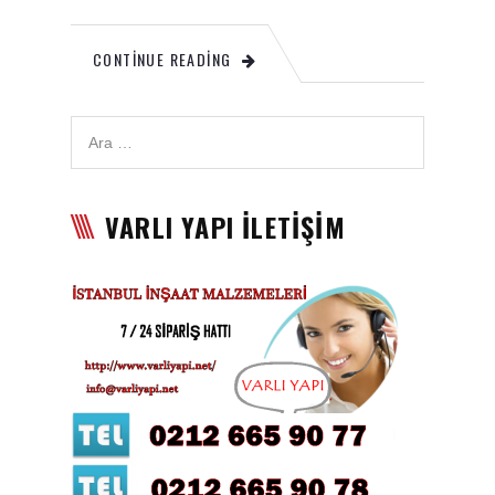
Karbon Köpük Malzemesi
CONTINUE READING
Satışı
Tavan Boyası
Betopan Malzemesi Satışı
Asma Tavan Malzemesi
VARLI YAPI İLETİŞİM
Satışı
Asma Tavan Karolam
Malzeme Satışı
Alçıpan malzemesi satışı
Sandviç Panel Malzemesi
Satışı
Asma Tavan Malzemesi