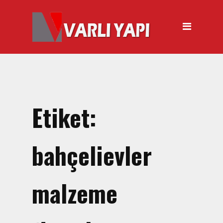
ANASAYFA
HAKKIMIZDA
ÜRÜNLER
Hırdavat Malzemeleri
Hilti Gazlı Çivi Çakma
Etiket:
Tabancası
Silikon Tabancası Satışı
bahçelievler
El Arabası Satışı – Toptan,
Perakende Satış
malzeme
İnşaat Küreği
Balyoz Malzemesi Satışı