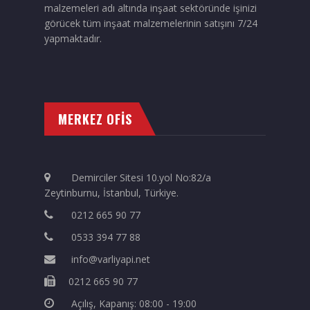
malzemeleri adı altında inşaat sektöründe işinizi
görücek tüm inşaat malzemelerinin satışını 7/24
yapmaktadır.
MERKEZ OFİS
Demirciler Sitesi 10.yol No:82/a
Zeytinburnu, İstanbul, Türkiye.
0212 665 90 77
0533 394 77 88
info@varliyapi.net
0212 665 90 77
Açılış, Kapanış: 08:00 - 19:00