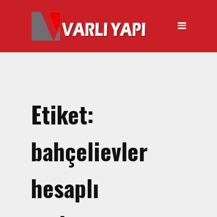
ANASAYFA
HAKKIMIZDA
ÜRÜNLER
Hırdavat Malzemeleri
Hilti Gazlı Çivi Çakma
Etiket:
Tabancası
Silikon Tabancası Satışı
bahçelievler
El Arabası Satışı – Toptan,
Perakende Satış
hesaplı
İnşaat Küreği
Balyoz Malzemesi Satışı