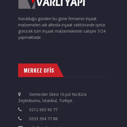
Kurulduğu günden bu güne firmamız inşaat
malzemeleri adı altında inşaat sektöründe işinizi
görücek tüm inşaat malzemelerinin satışını 7/24
yapmaktadır.
MERKEZ OFİS
Demirciler Sitesi 10.yol No:82/a
Zeytinburnu, İstanbul, Türkiye.
0212 665 90 77
0533 394 77 88