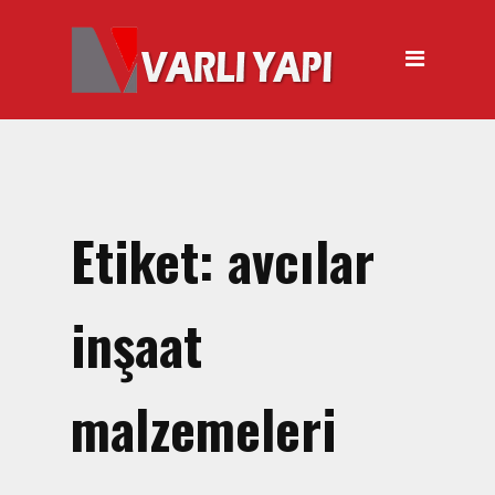
ANASAYFA
HAKKIMIZDA
ÜRÜNLER
Hırdavat Malzemeleri
Hilti Gazlı Çivi Çakma
Etiket:
avcılar
Tabancası
Silikon Tabancası Satışı
inşaat
El Arabası Satışı – Toptan,
Perakende Satış
malzemeleri
İnşaat Küreği
Balyoz Malzemesi Satışı