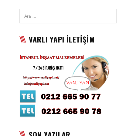
Karbon Köpük Malzemesi
Satışı
Tavan Boyası
VARLI YAPI İLETİŞİM
Betopan Malzemesi Satışı
Asma Tavan Malzemesi
Satışı
Asma Tavan Karolam
Malzeme Satışı
Alçıpan malzemesi satışı
Sandviç Panel Malzemesi
Satışı
Asma Tavan Malzemesi
SON YAZILAR