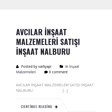
Saten Rulo
Örtü Naylon
Kesme Taşı
AVCILAR İNŞAAT
Alçıpan Vidası Satışı
MALZEMELERİ SATIŞI
Kazma Satışı – Toptan,
İNŞAAT NALBURU
Perakende Satış Firması
Bıçak Mastar Satışı
Posted by varliyapi
In
İnşaat
Malzemeleri
0 comment
Betokontak Astar
Alçı Yapıştırma Malzemesi
AVCILAR İNŞAAT MALZEMELERİ SATIŞI İNŞAAT
Satışı
NALBURU […]
Kaba İnşaat Malzemeleri
CONTINUE READING
İzolasyon Malzemesi Satışı