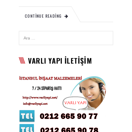
Karbon Köpük Malzemesi
CONTINUE READING
Satışı
Tavan Boyası
Betopan Malzemesi Satışı
Asma Tavan Malzemesi
VARLI YAPI İLETİŞİM
Satışı
Asma Tavan Karolam
Malzeme Satışı
Alçıpan malzemesi satışı
Sandviç Panel Malzemesi
Satışı
Asma Tavan Malzemesi