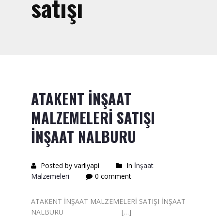
satışı
Saten Rulo
Örtü Naylon
Kesme Taşı
Alçıpan Vidası Satışı
Kazma Satışı – Toptan,
ATAKENT İNŞAAT
Perakende Satış Firması
MALZEMELERİ SATIŞI
Bıçak Mastar Satışı
İNŞAAT NALBURU
Betokontak Astar
Alçı Yapıştırma Malzemesi
Posted by varliyapi
In
İnşaat
Satışı
Malzemeleri
0 comment
Kaba İnşaat Malzemeleri
ATAKENT İNŞAAT MALZEMELERİ SATIŞI İNŞAAT
NALBURU […]
İzolasyon Malzemesi Satışı