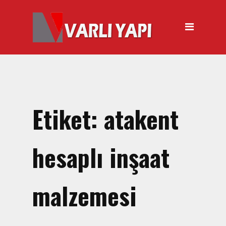
ANASAYFA
HAKKIMIZDA
ÜRÜNLER
Hırdavat Malzemeleri
Hilti Gazlı Çivi Çakma
Etiket:
atakent
Tabancası
Silikon Tabancası Satışı
hesaplı inşaat
El Arabası Satışı – Toptan,
Perakende Satış
malzemesi
İnşaat Küreği
Balyoz Malzemesi Satışı