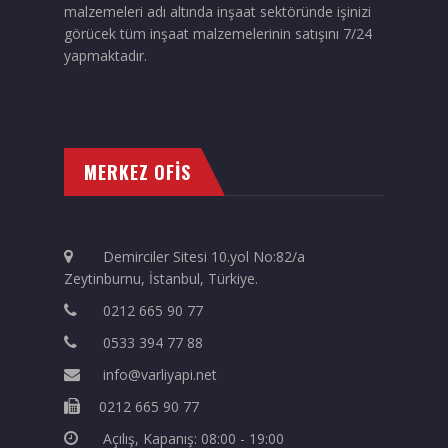
malzemeleri adı altında inşaat sektöründe işinizi
görücek tüm inşaat malzemelerinin satışını 7/24
yapmaktadır.
MERKEZ OFİS
Demirciler Sitesi 10.yol No:82/a
Zeytinburnu, İstanbul, Türkiye.
0212 665 90 77
0533 394 77 88
info@varliyapi.net
0212 665 90 77
Açılış, Kapanış: 08:00 - 19:00