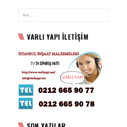
Karbon Köpük Malzemesi
Satışı
Tavan Boyası
VARLI YAPI İLETİŞİM
Betopan Malzemesi Satışı
Asma Tavan Malzemesi
Satışı
Asma Tavan Karolam
Malzeme Satışı
Alçıpan malzemesi satışı
Sandviç Panel Malzemesi
Satışı
Asma Tavan Malzemesi
SON YAZILAR