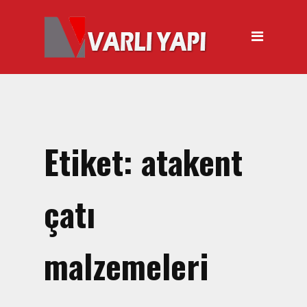
ANASAYFA
HAKKIMIZDA
ÜRÜNLER
Hırdavat Malzemeleri
Hilti Gazlı Çivi Çakma
Etiket:
atakent
Tabancası
Silikon Tabancası Satışı
çatı
El Arabası Satışı – Toptan,
Perakende Satış
malzemeleri
İnşaat Küreği
Balyoz Malzemesi Satışı