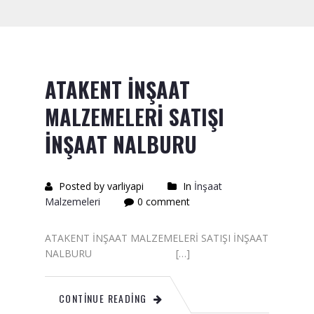
Saten Rulo
Örtü Naylon
Kesme Taşı
ATAKENT İNŞAAT
Alçıpan Vidası Satışı
MALZEMELERİ SATIŞI
Kazma Satışı – Toptan,
İNŞAAT NALBURU
Perakende Satış Firması
Bıçak Mastar Satışı
Posted by varliyapi
In
İnşaat
Malzemeleri
0 comment
Betokontak Astar
Alçı Yapıştırma Malzemesi
ATAKENT İNŞAAT MALZEMELERİ SATIŞI İNŞAAT
Satışı
NALBURU […]
Kaba İnşaat Malzemeleri
CONTINUE READING
İzolasyon Malzemesi Satışı