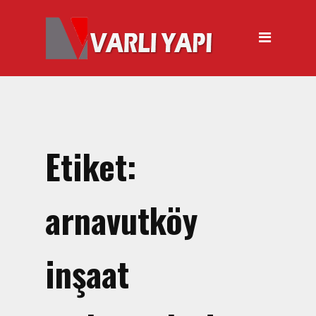
ANASAYFA
HAKKIMIZDA
ÜRÜNLER
Hırdavat Malzemeleri
Hilti Gazlı Çivi Çakma
Etiket:
Tabancası
Silikon Tabancası Satışı
arnavutköy
El Arabası Satışı – Toptan,
Perakende Satış
inşaat
İnşaat Küreği
Balyoz Malzemesi Satışı