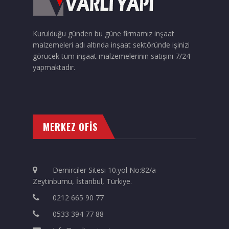
Kurulduğu günden bu güne firmamız inşaat
malzemeleri adı altında inşaat sektöründe işinizi
görücek tüm inşaat malzemelerinin satışını 7/24
yapmaktadır.
MERKEZ OFİS
Demirciler Sitesi 10.yol No:82/a
Zeytinburnu, İstanbul, Türkiye.
0212 665 90 77
0533 394 77 88