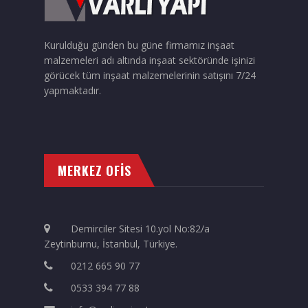
Kurulduğu günden bu güne firmamız inşaat
malzemeleri adı altında inşaat sektöründe işinizi
görücek tüm inşaat malzemelerinin satışını 7/24
yapmaktadır.
MERKEZ OFİS
Demirciler Sitesi 10.yol No:82/a
Zeytinburnu, İstanbul, Türkiye.
0212 665 90 77
0533 394 77 88