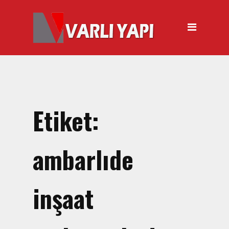
ANASAYFA
HAKKIMIZDA
ÜRÜNLER
Hırdavat Malzemeleri
Hilti Gazlı Çivi Çakma
Etiket:
Tabancası
Silikon Tabancası Satışı
ambarlıde
El Arabası Satışı – Toptan,
Perakende Satış
inşaat
İnşaat Küreği
Balyoz Malzemesi Satışı