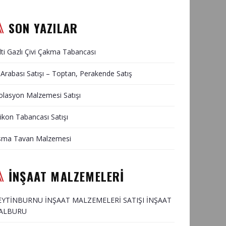
SON YAZILAR
lti Gazlı Çivi Çakma Tabancası
 Arabası Satışı – Toptan, Perakende Satış
olasyon Malzemesi Satışı
likon Tabancası Satışı
sma Tavan Malzemesi
İNŞAAT MALZEMELERİ
EYTİNBURNU İNŞAAT MALZEMELERİ SATIŞI İNŞAAT
ALBURU