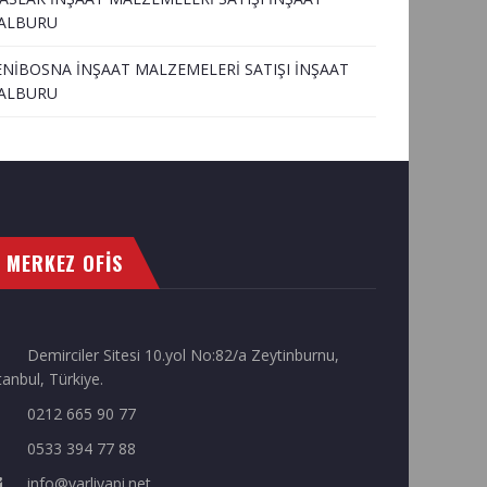
ALBURU
ENİBOSNA İNŞAAT MALZEMELERİ SATIŞI İNŞAAT
ALBURU
MERKEZ OFİS
Demirciler Sitesi 10.yol No:82/a Zeytinburnu,
tanbul, Türkiye.
0212 665 90 77
0533 394 77 88
info@varliyapi.net