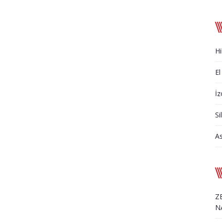
Hi
El
İz
Si
A
Z
N