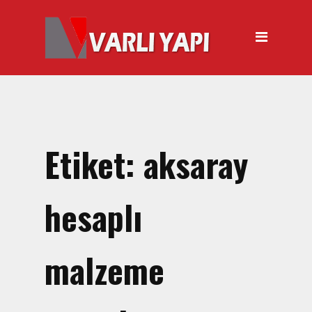
ANASAYFA
HAKKIMIZDA
ÜRÜNLER
Hırdavat Malzemeleri
Hilti Gazlı Çivi Çakma
Etiket:
aksaray
Tabancası
Silikon Tabancası Satışı
hesaplı
El Arabası Satışı – Toptan,
Perakende Satış
malzeme
İnşaat Küreği
Balyoz Malzemesi Satışı