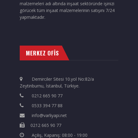
malzemeleri adı altında inşaat sektöründe işinizi
görücek tüm inşaat malzemelerinin satışını 7/24
yapmaktadır.
MERKEZ OFİS
Demirciler Sitesi 10.yol No:82/a
Zeytinburnu, İstanbul, Türkiye.
0212 665 90 77
0533 394 77 88
info@varliyapi.net
0212 665 90 77
Açılış, Kapanış: 08:00 - 19:00