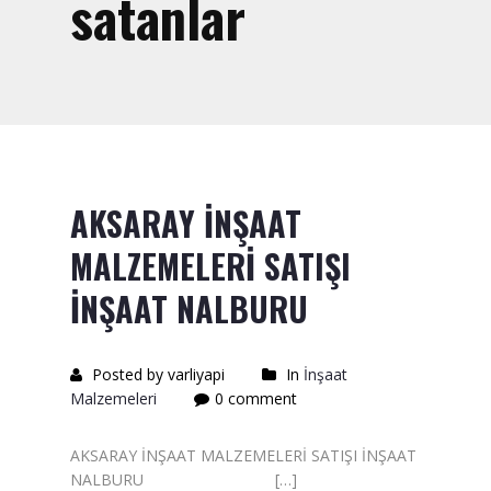
satanlar
Saten Rulo
Örtü Naylon
Kesme Taşı
Alçıpan Vidası Satışı
Kazma Satışı – Toptan,
AKSARAY İNŞAAT
Perakende Satış Firması
MALZEMELERİ SATIŞI
Bıçak Mastar Satışı
İNŞAAT NALBURU
Betokontak Astar
Alçı Yapıştırma Malzemesi
Posted by varliyapi
In
İnşaat
Satışı
Malzemeleri
0 comment
Kaba İnşaat Malzemeleri
AKSARAY İNŞAAT MALZEMELERİ SATIŞI İNŞAAT
NALBURU […]
İzolasyon Malzemesi Satışı