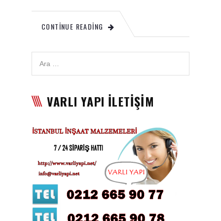
Karbon Köpük Malzemesi
CONTINUE READING
Satışı
Tavan Boyası
Betopan Malzemesi Satışı
Asma Tavan Malzemesi
VARLI YAPI İLETİŞİM
Satışı
Asma Tavan Karolam
Malzeme Satışı
Alçıpan malzemesi satışı
Sandviç Panel Malzemesi
Satışı
Asma Tavan Malzemesi