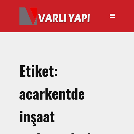
ANASAYFA
HAKKIMIZDA
ÜRÜNLER
Hırdavat Malzemeleri
Hilti Gazlı Çivi Çakma
Etiket:
Tabancası
Silikon Tabancası Satışı
acarkentde
El Arabası Satışı – Toptan,
Perakende Satış
inşaat
İnşaat Küreği
Balyoz Malzemesi Satışı