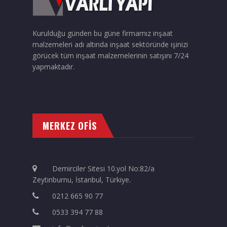
Kurulduğu günden bu güne firmamız inşaat
malzemeleri adı altında inşaat sektöründe işinizi
görücek tüm inşaat malzemelerinin satışını 7/24
yapmaktadır.
MERKEZ OFİS
Demirciler Sitesi 10.yol No:82/a
Zeytinburnu, İstanbul, Türkiye.
0212 665 90 77
0533 394 77 88