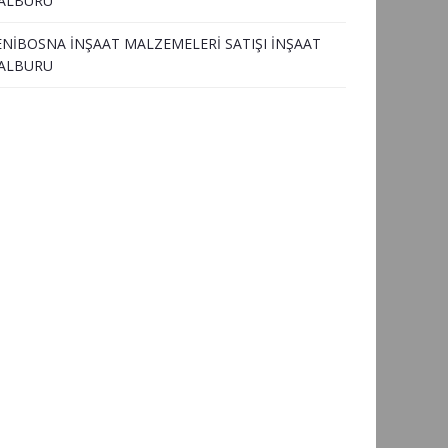
ALBURU
ENİBOSNA İNŞAAT MALZEMELERİ SATIŞI İNŞAAT
ALBURU