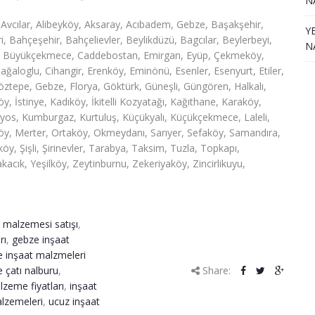
N
 Avcılar, Alibeyköy, Aksaray, Acıbadem, Gebze, Başakşehir,
Y
 Bahçeşehir, Bahçelievler, Beylikdüzü, Bagcılar, Beylerbeyi,
N
cı, Büyükçekmece, Caddebostan, Emirgan, Eyüp, Çekmeköy,
ağaloglu, Cihangir, Erenköy, Eminönü, Esenler, Esenyurt, Etiler,
öztepe, Gebze, Florya, Göktürk, Güneşli, Güngören, Halkalı,
İstinye, Kadıköy, İkitelli Kozyatağı, Kağıthane, Karaköy,
lyos, Kumburgaz, Kurtuluş, Küçükyalı, Küçükçekmece, Laleli,
öy, Merter, Ortaköy, Okmeydanı, Sarıyer, Sefaköy, Samandıra,
likköy, Şişli, Şirinevler, Tarabya, Taksim, Tuzla, Topkapı,
acık, Yeşilköy, Zeytinburnu, Zekeriyaköy, Zincirlikuyu,
 malzemesi satışı
,
rı
,
gebze inşaat
 inşaat malzmeleri
 çatı nalburu
,
Share:
lzeme fiyatları
,
inşaat
alzemeleri
,
ucuz inşaat