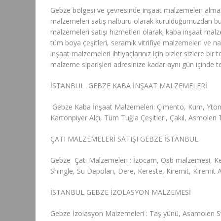
Gebze bölgesi ve çevresinde inşaat malzemeleri almak
malzemeleri satış nalburu olarak kurulduğumuzdan bu g
malzemeleri satışı hizmetleri olarak; kaba inşaat malz
tüm boya çeşitleri, seramik vitrifiye malzemeleri ve n
inşaat malzemeleri ihtiyaçlarınız için bizler sizlere b
malzeme siparişleri adresinize kadar aynı gün içinde t
İSTANBUL GEBZE KABA İNŞAAT MALZEMELERİ
Gebze Kaba İnşaat Malzemeleri: Çimento, Kum, Ytong, 
Kartonpiyer Alçı, Tüm Tuğla Çeşitleri, Çakıl, Asmolen 
ÇATI MALZEMELERİ SATIŞI GEBZE İSTANBUL
Gebze Çatı Malzemeleri : İzocam, Osb malzemesi, K
Shingle, Su Depoları, Dere, Kereste, Kiremit, Kiremit
İSTANBUL GEBZE İZOLASYON MALZEMESİ
Gebze İzolasyon Malzemeleri : Taş yünü, Asamolen S