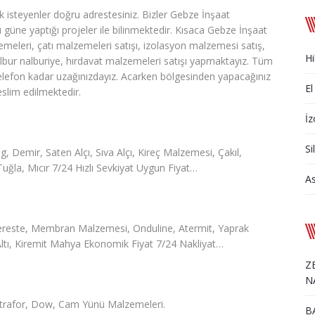
 isteyenler doğru adrestesiniz. Bizler Gebze İnşaat
üne yaptığı projeler ile bilinmektedir. Kısaca Gebze İnşaat
emeleri, çatı malzemeleri satışı, izolasyon malzemesi satış,
Hi
albur nalburiye, hırdavat malzemeleri satışı yapmaktayız. Tüm
ir telefon kadar uzağınızdayız. Acarken bölgesinden yapacağınız
El
eslim edilmektedir.
İz
Si
Demir, Saten Alçı, Sıva Alçı, Kireç Malzemesi, Çakıl,
Tuğla, Mıcır 7/24 Hızlı Sevkiyat Uygun Fiyat…
A
ereste, Membran Malzemesi, Onduline, Atermit, Yaprak
 Altı, Kiremit Mahya Ekonomik Fiyat 7/24 Nakliyat…
Z
N
trafor, Dow, Cam Yünü Malzemeleri.
B