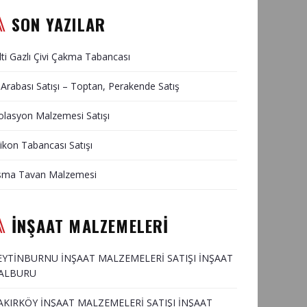
SON YAZILAR
lti Gazlı Çivi Çakma Tabancası
 Arabası Satışı – Toptan, Perakende Satış
olasyon Malzemesi Satışı
likon Tabancası Satışı
sma Tavan Malzemesi
İNŞAAT MALZEMELERİ
EYTİNBURNU İNŞAAT MALZEMELERİ SATIŞI İNŞAAT
ALBURU
AKIRKÖY İNŞAAT MALZEMELERİ SATIŞI İNŞAAT