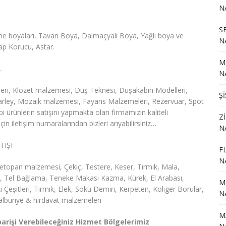
N
S
e boyaları, Tavan Boya, Dalmaçyalı Boya, Yağlı boya ve
N
şap Korucu, Astar.
M
L
N
leri, Klozet malzemesi, Duş Teknesi, Duşakabin Modelleri,
Ş
 Marley, Mozaik malzemesi, Fayans Malzemeleri, Rezervuar, Spot
i ürünlerin satışını yapmakta olan firmamızın kaliteli
Z
n iletişim numaralarından bizleri arıyabilirsiniz…
N
TIŞI
F
N
topan malzemesi, Çekiç, Testere, Keser, Tırmık, Mala,
i, Tel Bağlama, Teneke Makası Kazma, Kürek, El Arabası,
M
i Çeşitleri, Tırmık, Elek, Sökü Demiri, Kerpeten, Koliger Borular,
N
lburiye & hırdavat malzemeleri
M
arişi Verebileceğiniz Hizmet Bölgelerimiz