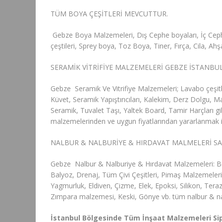
TÜM BOYA ÇEŞİTLERİ MEVCUTTUR.
Gebze Boya Malzemeleri, Dış Cephe boyaları, İç Ceph
çeştileri, Sprey boya, Toz Boya, Tiner, Fırça, Cila, Ah
SERAMİK VİTRİFİYE MALZEMELERİ GEBZE İSTANBU
Gebze Seramik Ve Vitrifiye Malzemeleri; Lavabo çeşit
Küvet, Seramik Yapıştırıcıları, Kalekim, Derz Dolgu,
Seramik, Tuvalet Taşı, Yaltek Board, Tamir Harçları gib
malzemelerinden ve uygun fiyatlarından yararlanmak içi
NALBUR & NALBURİYE & HIRDAVAT MALMELERİ SA
Gebze Nalbur & Nalburiye & Hırdavat Malzemeleri: Be
Balyoz, Drenaj, Tüm Çivi Çeşitleri, Pimaş Malzemeler
Yagmurluk, Eldiven, Çizme, Elek, Epoksi, Silikon, Teraz
Zımpara malzemesi, Keski, Gönye vb. tüm nalbur & na
İstanbul Bölgesinde Tüm İnşaat Malzemeleri Sip