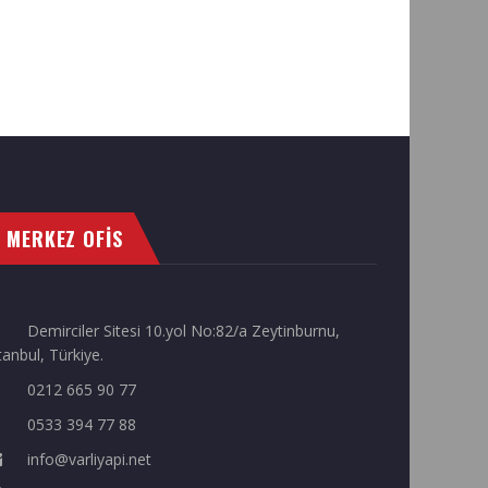
MERKEZ OFİS
Demirciler Sitesi 10.yol No:82/a Zeytinburnu,
tanbul, Türkiye.
0212 665 90 77
0533 394 77 88
info@varliyapi.net