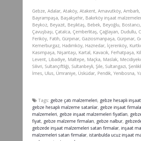
Gebze, Adalar, Ataköy, Atakent, Arnavutköy, Ambarlı,
Bayrampaşa, Başakşehir, Bakırköy inşaat malzemeleri,
Beykoz, Beyazıt, Beşiktaş, Bebek, Beyoğlu, Bostan
Çavuşbaşı, Çatalca, Çemberlitaş, Çağlayan, Dudullu, C
Feriköy, Fatih, Gürpınar, Gaziosmanpaşa, Gürpınar, G
Kemerburgaz, Hadımköy, Haznedar, İçerenköy, Kurtköy, 
Kasımpaşa, Nişantaşı, Kartal, Kavacık, Ferhatpaşa, Ki
Levent, Libadiye, Maltepe, Maçka, Maslak, Mecidiyek
Silivri, Sultançiftliği, Sultanbeyli, Şile, Sultangazi, Şen
İmes, Ulus, Ümraniye, Üsküdar, Pendik, Yenibosna, Yak
Tags:
gebze çatı malzemeleri
,
gebze hesaplı inşaat
gebze hesaplı malzeme satanlar
,
gebze inşaat firmala
malzemeleri
,
gebze inşaat malzemeleri fiyatları
,
gebze
fiyat
,
gebze malzeme firmaları
,
gebze nalbur
,
gebzede
gebzede inşaat malzemeleri satan firmalar
,
inşaat ma
malzemeleri satan firmalar
,
istanbulda ucuz inşaat m