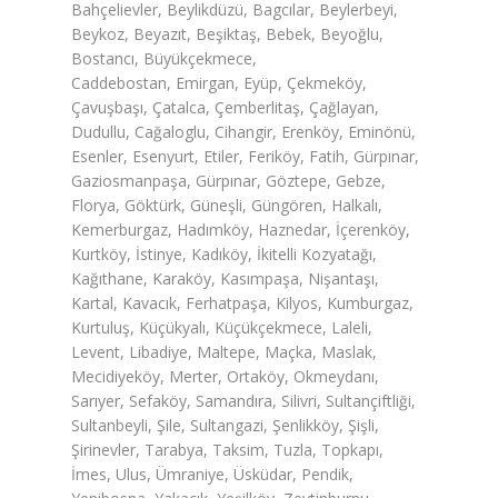
Bahçelievler, Beylikdüzü, Bagcılar, Beylerbeyi,
Beykoz, Beyazıt, Beşiktaş, Bebek, Beyoğlu,
Bostancı, Büyükçekmece,
Caddebostan, Emirgan, Eyüp, Çekmeköy,
Çavuşbaşı, Çatalca, Çemberlitaş, Çağlayan,
Dudullu, Cağaloglu, Cihangir, Erenköy, Eminönü,
Esenler, Esenyurt, Etiler, Feriköy, Fatih, Gürpınar,
Gaziosmanpaşa, Gürpınar, Göztepe, Gebze,
Florya, Göktürk, Güneşli, Güngören, Halkalı,
Kemerburgaz, Hadımköy, Haznedar, İçerenköy,
Kurtköy, İstinye, Kadıköy, İkitelli Kozyatağı,
Kağıthane, Karaköy, Kasımpaşa, Nişantaşı,
Kartal, Kavacık, Ferhatpaşa, Kilyos, Kumburgaz,
Kurtuluş, Küçükyalı, Küçükçekmece, Laleli,
Levent, Libadiye, Maltepe, Maçka, Maslak,
Mecidiyeköy, Merter, Ortaköy, Okmeydanı,
Sarıyer, Sefaköy, Samandıra, Silivri, Sultançiftliği,
Sultanbeyli, Şile, Sultangazi, Şenlikköy, Şişli,
Şirinevler, Tarabya, Taksim, Tuzla, Topkapı,
İmes, Ulus, Ümraniye, Üsküdar, Pendik,