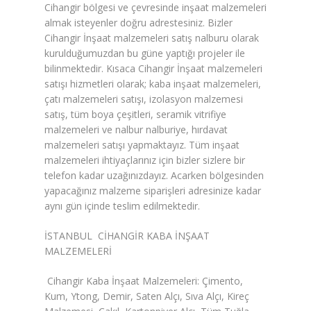
Cihangir bölgesi ve çevresinde inşaat malzemeleri
almak isteyenler doğru adrestesiniz. Bizler
Karbon Köpük Malzemesi
Cihangir İnşaat malzemeleri satış nalburu olarak
Satışı
kurulduğumuzdan bu güne yaptığı projeler ile
bilinmektedir. Kısaca Cihangir İnşaat malzemeleri
Tavan Boyası
satışı hizmetleri olarak; kaba inşaat malzemeleri,
çatı malzemeleri satışı, izolasyon malzemesi
Betopan Malzemesi Satışı
satış, tüm boya çeşitleri, seramik vitrifiye
malzemeleri ve nalbur nalburiye, hırdavat
Asma Tavan Malzemesi
malzemeleri satışı yapmaktayız. Tüm inşaat
Satışı
malzemeleri ihtiyaçlarınız için bizler sizlere bir
telefon kadar uzağınızdayız. Acarken bölgesinden
Asma Tavan Karolam
yapacağınız malzeme siparişleri adresinize kadar
Malzeme Satışı
aynı gün içinde teslim edilmektedir.
Alçıpan malzemesi satışı
İSTANBUL CİHANGİR KABA İNŞAAT
MALZEMELERİ
Sandviç Panel Malzemesi
Satışı
Cihangir Kaba İnşaat Malzemeleri: Çimento,
Kum, Ytong, Demir, Saten Alçı, Sıva Alçı, Kireç
Asma Tavan Malzemesi