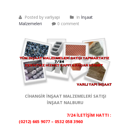
Saten Rulo
Örtü Naylon
Posted by varliyapi
In
İnşaat
Malzemeleri
0 comment
Kesme Taşı
Alçıpan Vidası Satışı
Kazma Satışı – Toptan,
Perakende Satış Firması
Bıçak Mastar Satışı
Betokontak Astar
CİHANGİR İNŞAAT MALZEMELERİ SATIŞI
Alçı Yapıştırma Malzemesi
İNŞAAT NALBURU
Satışı
7/24 İLETİŞİM HATTI :
Kaba İnşaat Malzemeleri
(0212) 665 9077 – 0532 058 3960
İzolasyon Malzemesi Satışı