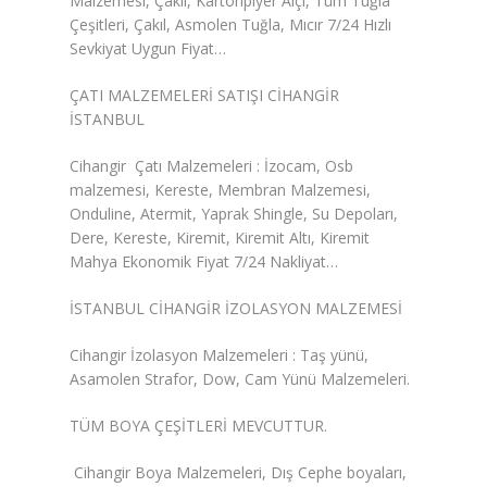
Malzemesi, Çakıl, Kartonpiyer Alçı, Tüm Tuğla
Çeşitleri, Çakıl, Asmolen Tuğla, Mıcır 7/24 Hızlı
Duvar Paneli, Söve, Dekoratif
Sevkiyat Uygun Fiyat…
Kaplama
ÇATI MALZEMELERİ SATIŞI CİHANGİR
BİZE ULAŞIN
İSTANBUL
Cihangir Çatı Malzemeleri : İzocam, Osb
malzemesi, Kereste, Membran Malzemesi,
Onduline, Atermit, Yaprak Shingle, Su Depoları,
Dere, Kereste, Kiremit, Kiremit Altı, Kiremit
Mahya Ekonomik Fiyat 7/24 Nakliyat…
İSTANBUL CİHANGİR İZOLASYON MALZEMESİ
Cihangir İzolasyon Malzemeleri : Taş yünü,
Asamolen Strafor, Dow, Cam Yünü Malzemeleri.
TÜM BOYA ÇEŞİTLERİ MEVCUTTUR.
Cihangir Boya Malzemeleri, Dış Cephe boyaları,