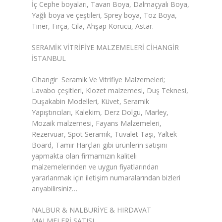
İç Cephe boyaları, Tavan Boya, Dalmaçyalı Boya,
Yağlı boya ve çeştileri, Sprey boya, Toz Boya,
Tiner, Fırça, Cila, Ahşap Korucu, Astar.
SERAMİK VİTRİFİYE MALZEMELERİ CİHANGİR
İSTANBUL
Cihangir Seramik Ve Vitrifiye Malzemeleri;
Lavabo çeşitleri, Klozet malzemesi, Duş Teknesi,
Duşakabin Modelleri, Küvet, Seramik
Yapıştırıcıları, Kalekim, Derz Dolgu, Marley,
Mozaik malzemesi, Fayans Malzemeleri,
Rezervuar, Spot Seramik, Tuvalet Taşı, Yaltek
Board, Tamir Harçları gibi ürünlerin satışını
yapmakta olan firmamızın kaliteli
malzemelerinden ve uygun fiyatlarından
yararlanmak için iletişim numaralarından bizleri
arıyabilirsiniz…
NALBUR & NALBURİYE & HIRDAVAT
MALMELERİ SATIŞI