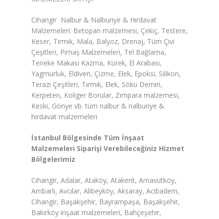
Cihangir Nalbur & Nalburiye & Hırdavat
Malzemeleri: Betopan malzemesi, Çekiç, Testere,
Keser, Tırmık, Mala, Balyoz, Drenaj, Tüm Çivi
Çeşitleri, Pimaş Malzemeleri, Tel Bağlama,
Teneke Makası Kazma, Kürek, El Arabası,
Yagmurluk, Eldiven, Çizme, Elek, Epoksi, Silikon,
Terazi Çeşitleri, Tırmık, Elek, Sökü Demiri,
Kerpeten, Koliger Borular, Zımpara malzemesi,
Keski, Gönye vb. tüm nalbur & nalburiye &
hırdavat malzemeleri
İstanbul Bölgesinde Tüm İnşaat
Malzemeleri Siparişi Verebileceğiniz Hizmet
Bölgelerimiz
Cihangir, Adalar, Ataköy, Atakent, Arnavutköy,
Ambarlı, Avcılar, Alibeyköy, Aksaray, Acıbadem,
Cihangir, Başakşehir, Bayrampaşa, Başakşehir,
Bakırköy inşaat malzemeleri, Bahçeşehir,