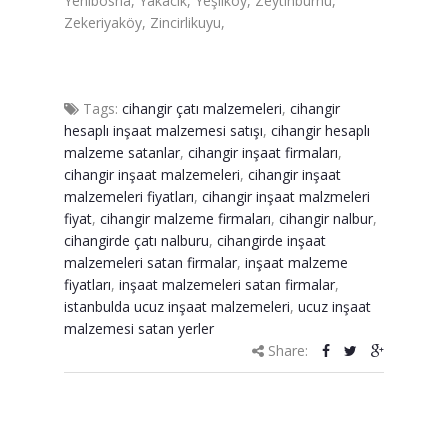
Yenibosna, Yakacık, Yeşilköy, Zeytinburnu,
Zekeriyaköy, Zincirlikuyu,
Tags:
cihangir çatı malzemeleri
,
cihangir
hesaplı inşaat malzemesi satışı
,
cihangir hesaplı
malzeme satanlar
,
cihangir inşaat firmaları
,
cihangir inşaat malzemeleri
,
cihangir inşaat
malzemeleri fiyatları
,
cihangir inşaat malzmeleri
fiyat
,
cihangir malzeme firmaları
,
cihangir nalbur
,
cihangirde çatı nalburu
,
cihangirde inşaat
malzemeleri satan firmalar
,
inşaat malzeme
fiyatları
,
inşaat malzemeleri satan firmalar
,
istanbulda ucuz inşaat malzemeleri
,
ucuz inşaat
malzemesi satan yerler
Share: