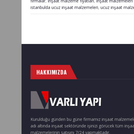
firmalar
,
inşaat malzeme fiyatları
,
inşaat malzemeleri 
istanbulda ucuz inşaat malzemeleri
,
ucuz inşaat malz
HAKKIMIZDA
Kurulduğu günden bu güne firmamız inşaat malzemel
adı altında inşaat sektöründe işinizi görücek tüm inşa
malzemelerinin satışını 7/24 yapmaktadır.