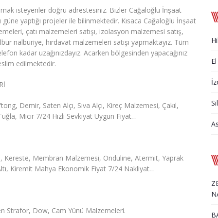
mak isteyenler doğru adrestesiniz. Bizler Cağaloğlu İnşaat
üne yaptığı projeler ile bilinmektedir. Kısaca Cağaloğlu İnşaat
emeleri, çatı malzemeleri satışı, izolasyon malzemesi satış,
Hi
albur nalburiye, hırdavat malzemeleri satışı yapmaktayız. Tüm
ir telefon kadar uzağınızdayız. Acarken bölgesinden yapacağınız
El
eslim edilmektedir.
İz
Rİ
Si
ng, Demir, Saten Alçı, Sıva Alçı, Kireç Malzemesi, Çakıl,
Tuğla, Mıcır 7/24 Hızlı Sevkiyat Uygun Fiyat…
A
, Kereste, Membran Malzemesi, Onduline, Atermit, Yaprak
 Altı, Kiremit Mahya Ekonomik Fiyat 7/24 Nakliyat…
Z
N
en Strafor, Dow, Cam Yünü Malzemeleri.
B