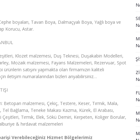
N
S
Cephe boyaları, Tavan Boya, Dalmaçyalı Boya, Yağlı boya ve
N
şap Korucu, Astar.
M
TANBUL
N
eşitleri, Klozet malzemesi, Duş Teknesi, Duşakabin Modelleri,
Ş
 Marley, Mozaik malzemesi, Fayans Malzemeleri, Rezervuar, Spot
i ürünlerin satışını yapmakta olan firmamızın kaliteli
Z
n iletişim numaralarından bizleri arıyabilirsiniz…
N
TIŞI
F
N
: Betopan malzemesi, Çekiç, Testere, Keser, Tırmık, Mala,
i, Tel Bağlama, Teneke Makası Kazma, Kürek, El Arabası,
M
i Çeşitleri, Tırmık, Elek, Sökü Demiri, Kerpeten, Koliger Borular,
N
lburiye & hırdavat malzemeleri
M
arişi Verebileceğiniz Hizmet Bölgelerimiz