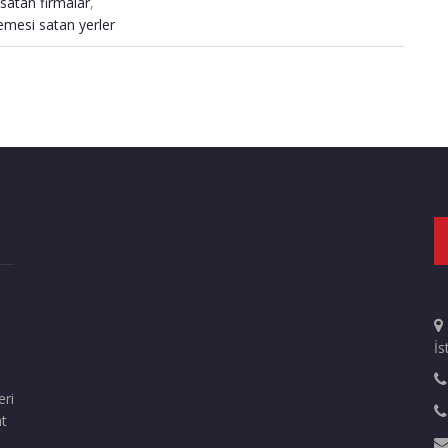
satan firmalar
,
emesi satan yerler
İs
eri
at