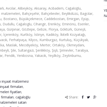
N
lı, Avcılar, Alibeyköy, Aksaray, Acıbadem, Cağaloğlu,
Y
malzemeleri, Bahçeşehir, Bahçelievler, Beylikdüzü, Bagcılar,
N
ğlu, Bostancı, Büyükçekmece, Caddebostan, Emirgan, Eyüp,
 Dudullu, Cağaloglu, Cihangir, Erenköy, Eminönü, Esenler,
paşa, Gürpınar, Göztepe, Gebze, Florya, Göktürk, Güneşli,
çerenköy, Kurtköy, İstinye, Kadıköy, İkitelli Kozyatağı,
acık, Ferhatpaşa, Kilyos, Kumburgaz, Kurtuluş, Küçükyalı,
çka, Maslak, Mecidiyeköy, Merter, Ortaköy, Okmeydanı,
nbeyli, Şile, Sultangazi, Şenlikköy, Şişli, Şirinevler, Tarabya,
r, Pendik, Yenibosna, Yakacık, Yeşilköy, Zeytinburnu,
ı inşaat malzemesi
inşaat firmaları
,
eleri fiyatları
,
firmaları
,
cağaloğlu
Share:
malzemeleri satan