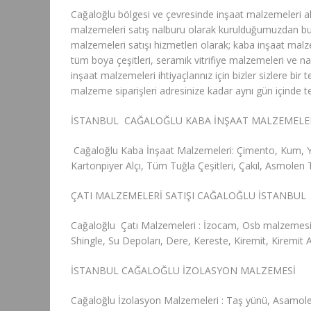
Cağaloğlu bölgesi ve çevresinde inşaat malzemeleri al
malzemeleri satış nalburu olarak kurulduğumuzdan bu g
malzemeleri satışı hizmetleri olarak; kaba inşaat malz
tüm boya çeşitleri, seramik vitrifiye malzemeleri ve n
inşaat malzemeleri ihtiyaçlarınız için bizler sizlere b
malzeme siparişleri adresinize kadar aynı gün içinde t
İSTANBUL CAĞALOĞLU KABA İNŞAAT MALZEMELE
Cağaloğlu Kaba İnşaat Malzemeleri: Çimento, Kum, Yto
Kartonpiyer Alçı, Tüm Tuğla Çeşitleri, Çakıl, Asmolen 
ÇATI MALZEMELERİ SATIŞI CAĞALOĞLU İSTANBUL
Cağaloğlu Çatı Malzemeleri : İzocam, Osb malzemesi
Shingle, Su Depoları, Dere, Kereste, Kiremit, Kiremit
İSTANBUL CAĞALOĞLU İZOLASYON MALZEMESİ
Cağaloğlu İzolasyon Malzemeleri : Taş yünü, Asamol