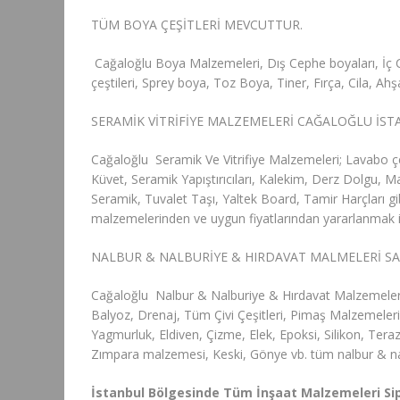
TÜM BOYA ÇEŞİTLERİ MEVCUTTUR.
Cağaloğlu Boya Malzemeleri, Dış Cephe boyaları, İç 
çeştileri, Sprey boya, Toz Boya, Tiner, Fırça, Cila, Ah
SERAMİK VİTRİFİYE MALZEMELERİ CAĞALOĞLU İS
Cağaloğlu Seramik Ve Vitrifiye Malzemeleri; Lavabo ç
Küvet, Seramik Yapıştırıcıları, Kalekim, Derz Dolgu,
Seramik, Tuvalet Taşı, Yaltek Board, Tamir Harçları gib
malzemelerinden ve uygun fiyatlarından yararlanmak içi
NALBUR & NALBURİYE & HIRDAVAT MALMELERİ SA
Cağaloğlu Nalbur & Nalburiye & Hırdavat Malzemeleri
Balyoz, Drenaj, Tüm Çivi Çeşitleri, Pimaş Malzemeler
Yagmurluk, Eldiven, Çizme, Elek, Epoksi, Silikon, Teraz
Zımpara malzemesi, Keski, Gönye vb. tüm nalbur & na
İstanbul Bölgesinde Tüm İnşaat Malzemeleri Sip