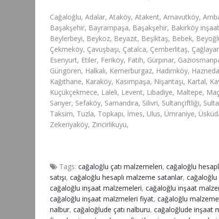
Cağaloğlu, Adalar, Ataköy, Atakent, Arnavutköy, Ambar
Başakşehir, Bayrampaşa, Başakşehir, Bakırköy inşaat 
Beylerbeyi, Beykoz, Beyazıt, Beşiktaş, Bebek, Beyo
Çekmeköy, Çavuşbaşı, Çatalca, Çemberlitaş, Çağlayan,
Esenyurt, Etiler, Feriköy, Fatih, Gürpınar, Gaziosman
Güngören, Halkalı, Kemerburgaz, Hadımköy, Haznedar, İ
Kağıthane, Karaköy, Kasımpaşa, Nişantaşı, Kartal, Kav
Küçükçekmece, Laleli, Levent, Libadiye, Maltepe, Ma
Sarıyer, Sefaköy, Samandıra, Silivri, Sultançiftliği, Sulta
Taksim, Tuzla, Topkapı, İmes, Ulus, Ümraniye, Üsküda
Zekeriyaköy, Zincirlikuyu,
Tags:
cağaloğlu çatı malzemeleri
,
cağaloğlu hesapl
satışı
,
cağaloğlu hesaplı malzeme satanlar
,
cağaloğlu 
cağaloğlu inşaat malzemeleri
,
cağaloğlu inşaat malzem
cağaloğlu inşaat malzmeleri fiyat
,
cağaloğlu malzeme 
nalbur
,
cağaloğlude çatı nalburu
,
cağaloğlude inşaat 