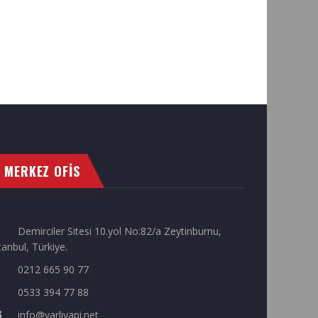
MERKEZ OFİS
Demirciler Sitesi 10.yol No:82/a Zeytinburnu,
tanbul, Türkiye.
0212 665 90 77
0533 394 77 88
info@varliyapi.net