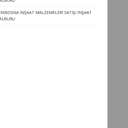
ALBURU
ENİBOSNA İNŞAAT MALZEMELERİ SATIŞI İNŞAAT
ALBURU