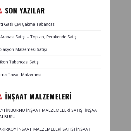
SON YAZILAR
lti Gazlı Çivi Çakma Tabancası
 Arabası Satışı – Toptan, Perakende Satış
olasyon Malzemesi Satışı
likon Tabancası Satışı
sma Tavan Malzemesi
İNŞAAT MALZEMELERİ
EYTİNBURNU İNŞAAT MALZEMELERİ SATIŞI İNŞAAT
ALBURU
AKIRKÖY İNŞAAT MALZEMELERİ SATIŞI İNŞAAT